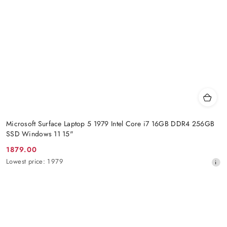
Microsoft Surface Laptop 5 1979 Intel Core i7 16GB DDR4 256GB
SSD Windows 11 15"
1879.00
Promotion
Lowest
Lowest price:
1979
price:
price
from
30
days
before
the
discount