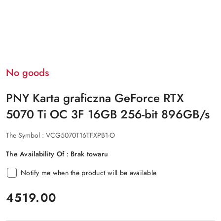
No goods
PNY Karta graficzna GeForce RTX
5070 Ti OC 3F 16GB 256-bit 896GB/s
The Symbol :
VCG5070T16TFXPB1-O
The Availability Of :
Brak towaru
Notify me when the product will be available
price:
4519.00