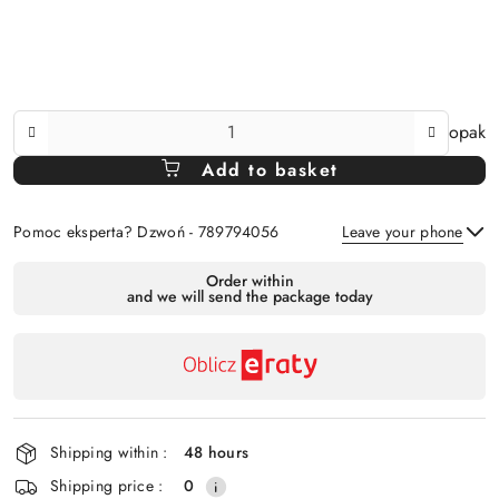
The
opak
Amount
Add to basket
Of
Pomoc eksperta? Dzwoń - 789794056
Leave your phone
Availability
Order within
and we will send the package today
payment
Send
and
delivery
Shipping within :
48 hours
Shipping price :
0