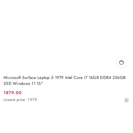
Microsoft Surface Laptop 5 1979 Intel Core i7 16GB DDR4 256GB
SSD Windows 11 15"
1879.00
Promotion
Lowest
Lowest price:
1979
price:
price
from
30
days
before
the