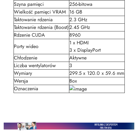
Szyna pamięci
256-bitowa
Wielkość pamięci VRAM
16 GB
Taktowanie rdzenia
2.3 GHz
Taktowanie rdzenia (Boost)
2.45 GHz
Rdzenie CUDA
8960
1 x HDMI
Porty wideo
3 x DisplayPort
Chłodzenie
Aktywne
Liczba wentylatorów
3
Wymiary
299.5 x 120.0 x 59.6 mm
Wersja
Box
Oznaczenia