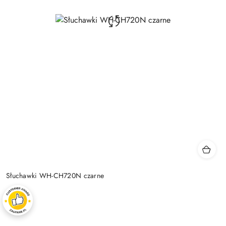
Słuchawki WH-CH720N czarne
333.00
Price: