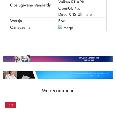
Vulkan RT APIs
Obsługiwane standardy
OpenGL 4.6
DirectX 12 Ultimate
Wersja
Box
Oznaczenia
Status
We recommend
Skip the carousel of products
products:
-5%