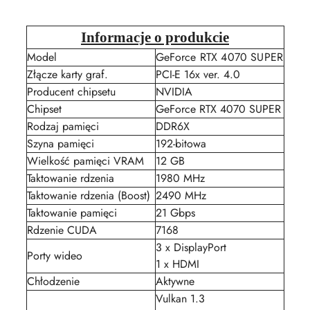
Informacje o produkcie
Model
GeForce RTX 4070 SUPER
Złącze karty graf.
PCI-E 16x ver. 4.0
Producent chipsetu
NVIDIA
Chipset
GeForce RTX 4070 SUPER
Rodzaj pamięci
DDR6X
Szyna pamięci
192-bitowa
Wielkość pamięci VRAM
12 GB
Taktowanie rdzenia
1980 MHz
Taktowanie rdzenia (Boost)
2490 MHz
Taktowanie pamięci
21 Gbps
Rdzenie CUDA
7168
3 x DisplayPort
Porty wideo
1 x HDMI
Chłodzenie
Aktywne
Vulkan 1.3