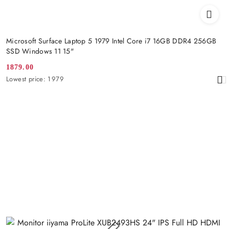
Microsoft Surface Laptop 5 1979 Intel Core i7 16GB DDR4 256GB
SSD Windows 11 15"
1879.00
Promotion
Lowest
Lowest price:
1979
price:
price
from
30
days
before
the
discount