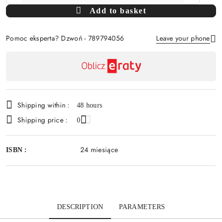
Amount
Add to basket
Of
Pomoc eksperta? Dzwoń - 789794056
Leave your phone
Availability
payment
Send
and
delivery
Shipping within :
48 hours
Shipping price :
0
24 miesiące
ISBN :
DESCRIPTION
PARAMETERS