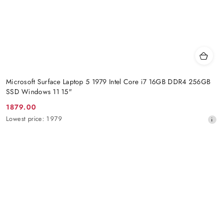
Microsoft Surface Laptop 5 1979 Intel Core i7 16GB DDR4 256GB
SSD Windows 11 15"
1879.00
Promotion
Lowest
Lowest price:
1979
price:
price
from
30
days
before
the
discount