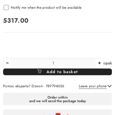
Notify me when the product will be available
price:
5317.00
The
opak
Amount
Add to basket
Of
Pomoc eksperta? Dzwoń - 789794056
Leave your phone
Availability
Order within
and we will send the package today
payment
Send
and