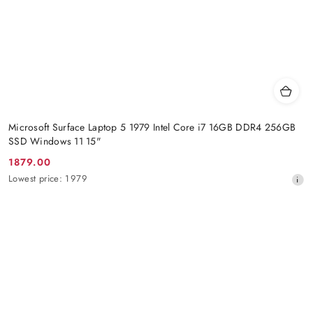
Microsoft Surface Laptop 5 1979 Intel Core i7 16GB DDR4 256GB
SSD Windows 11 15"
1879.00
Promotion
Lowest
Lowest price:
1979
price:
price
from
30
days
before
the
discount