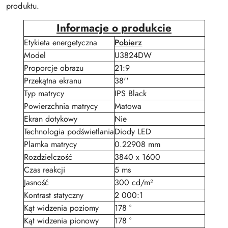
produktu.
Informacje o produkcie
Etykieta energetyczna
Pobierz
Model
U3824DW
Proporcje obrazu
21:9
Przekątna ekranu
38''
Typ matrycy
IPS Black
Powierzchnia matrycy
Matowa
Ekran dotykowy
Nie
Technologia podświetlania
Diody LED
Plamka matrycy
0.22908 mm
Rozdzielczość
3840 x 1600
Czas reakcji
5 ms
Jasność
300 cd/m²
Kontrast statyczny
2 000:1
Kąt widzenia poziomy
178 °
Kąt widzenia pionowy
178 °