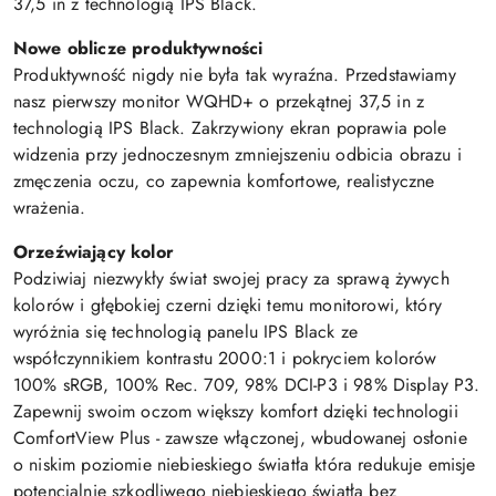
37,5 in z technologią IPS Black.
Nowe oblicze produktywności
Produktywność nigdy nie była tak wyraźna. Przedstawiamy
nasz pierwszy monitor WQHD+ o przekątnej 37,5 in z
technologią IPS Black. Zakrzywiony ekran poprawia pole
widzenia przy jednoczesnym zmniejszeniu odbicia obrazu i
zmęczenia oczu, co zapewnia komfortowe, realistyczne
wrażenia.
Orzeźwiający kolor
Podziwiaj niezwykły świat swojej pracy za sprawą żywych
kolorów i głębokiej czerni dzięki temu monitorowi, który
wyróżnia się technologią panelu IPS Black ze
współczynnikiem kontrastu 2000:1 i pokryciem kolorów
100% sRGB, 100% Rec. 709, 98% DCI-P3 i 98% Display P3.
Zapewnij swoim oczom większy komfort dzięki technologii
ComfortView Plus - zawsze włączonej, wbudowanej osłonie
o niskim poziomie niebieskiego światła która redukuje emisje
potencjalnie szkodliwego niebieskiego światła bez