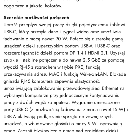
pogorszenia jakości kolorów.
Szerokie możliwości połączeń
Uprość przepływ swojej pracy dzięki pojedynczemu kablowi
USB-C, który przesyła dane i sygnał wideo oraz umożliwia
ładowanie z mocą nawet 90 W. Połącz się z szeroką gamą
urządzeń dzięki superszybkim portom USB-A i USB-C oraz
rozszerz łączność dzięki portom DP 1.4 i HDMI 2.1. Uzyskaj
szybkie i stabilne połączenie do nawet 2,5 GbE za pomocą
wtyczki RJ-45 z rozruchem w trybie PXE, funkcją
przekazywania adresu MAC i funkcją Wake-on-LAN. Blokada
gniazda RJ45 komputera zapewnia elastyczność
umożliwiającą zablokowanie przewodowej sieci Ethernet na
wybranym komputerze przy jednoczesnym kontynuowaniu
pracy z dwóch wejść komputera. Wygodnie umieszczone
porty USB-C (z możliwością ładowania z mocą nawet 15 W) i
USB-A ułatwiają podłączanie sprzętu do zewnętrznych
urządzeń, a wbudowane głośniki o mocy 9 W usprawniają
pracę. Zacznij błyskawicznie pracę nad projektem dzięki