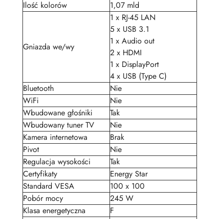
Ilość kolorów
1,07 mld
1 x RJ-45 LAN
5 x USB 3.1
1 x Audio out
Gniazda we/wy
2 x HDMI
1 x DisplayPort
4 x USB (Type C)
Bluetooth
Nie
WiFi
Nie
Wbudowane głośniki
Tak
Wbudowany tuner TV
Nie
Kamera internetowa
Brak
Pivot
Nie
Regulacja wysokości
Tak
Certyfikaty
Energy Star
Standard VESA
100 x 100
Pobór mocy
245 W
Klasa energetyczna
F