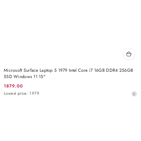
Microsoft Surface Laptop 5 1979 Intel Core i7 16GB DDR4 256GB
SSD Windows 11 15"
1879.00
Promotion
Lowest
Lowest price:
1979
price:
price
from
30
days
before
the
discount