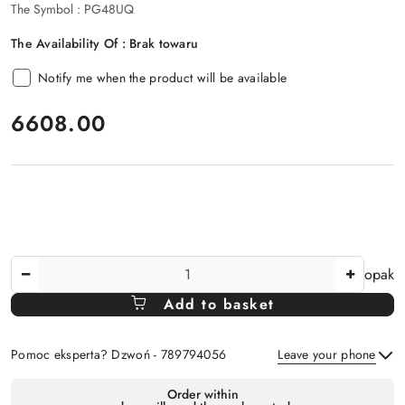
The Symbol :
PG48UQ
The Availability Of :
Brak towaru
Notify me when the product will be available
price:
6608.00
The
opak
Amount
Add to basket
Of
Pomoc eksperta? Dzwoń - 789794056
Leave your phone
Availability
Order within