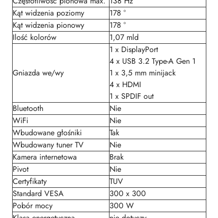
Częstotliwość pionowa max.
138 Hz
Kąt widzenia poziomy
178 °
Kąt widzenia pionowy
178 °
Ilość kolorów
1,07 mld
1 x DisplayPort
4 x USB 3.2 Type-A Gen 1
Gniazda we/wy
1 x 3,5 mm minijack
4 x HDMI
1 x SPDIF out
Bluetooth
Nie
WiFi
Nie
Wbudowane głośniki
Tak
Wbudowany tuner TV
Nie
Kamera internetowa
Brak
Pivot
Nie
Certyfikaty
TUV
Standard VESA
300 x 300
Pobór mocy
300 W
Klasa energetyczna
nie dotyczy