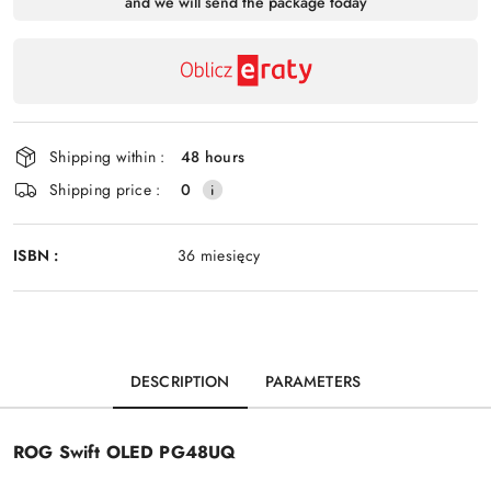
and we will send the package today
payment
Send
and
delivery
Shipping within :
48 hours
Shipping price :
0
ISBN :
36 miesięcy
DESCRIPTION
PARAMETERS
ROG Swift OLED PG48UQ