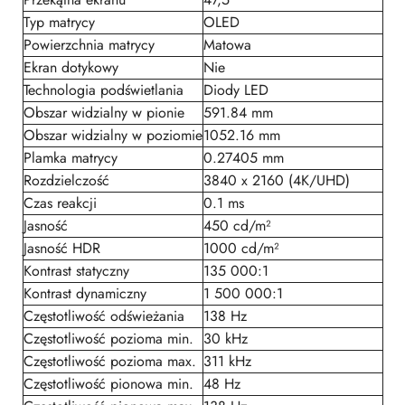
Typ matrycy
OLED
Powierzchnia matrycy
Matowa
Ekran dotykowy
Nie
Technologia podświetlania
Diody LED
Obszar widzialny w pionie
591.84 mm
Obszar widzialny w poziomie
1052.16 mm
Plamka matrycy
0.27405 mm
Rozdzielczość
3840 x 2160 (4K/UHD)
Czas reakcji
0.1 ms
Jasność
450 cd/m²
Jasność HDR
1000 cd/m²
Kontrast statyczny
135 000:1
Kontrast dynamiczny
1 500 000:1
Częstotliwość odświeżania
138 Hz
Częstotliwość pozioma min.
30 kHz
Częstotliwość pozioma max.
311 kHz
Częstotliwość pionowa min.
48 Hz