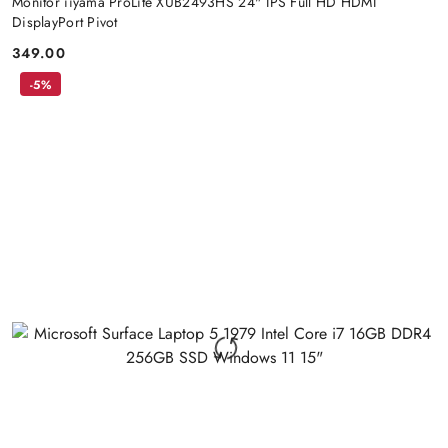
Monitor iiyama ProLite XUB2493HS 24" IPS Full HD HDMI
DisplayPort Pivot
349.00
Price:
-5%