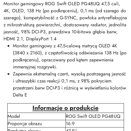
Monitor gamingowy ROG Swift OLED PG48UQ 47,5 cali,
4K, OLED, 138 Hz (po podkręceniu), 0,1 ms (od szarego do
szarego), kompatybilność z G-SYNC, powłoka antyrefleksyjna
z mikrostrukturą powierzchni, dostosowany radiator, jednolita
jasność, 98% DCI-P3, prawdziwa 10-bitowa głębia barw,
HDMI 2.1, DisplayPort 1.4
Monitor gamingowy z 47,5-calową matrycą OLED 4K
(3840 x 2160), z częstotliwością odświeżania 138 Hz (po
podkręceniu), opracowany pod kątem zapewnienia
immersyjnej rozgrywki.
Zapewnia ekstremalną czerń, wysoką postrzeganą jasność
i ultraszybki czas reakcji 0,1 ms, z 98% pokryciem
przestrzeni barw DCI-P3 i różnicą w wyświetlaniu kolorów
Delta E
Informacje o produkcie
Model
ROG Swift OLED PG48UQ
Proporcje obrazu
16:9
Przekątna ekranu
47,5''