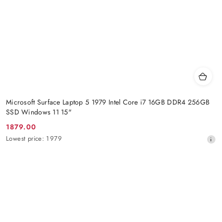
Microsoft Surface Laptop 5 1979 Intel Core i7 16GB DDR4 256GB
SSD Windows 11 15"
1879.00
Promotion
Lowest
Lowest price:
1979
price:
price
from
30
days
before
the
discount