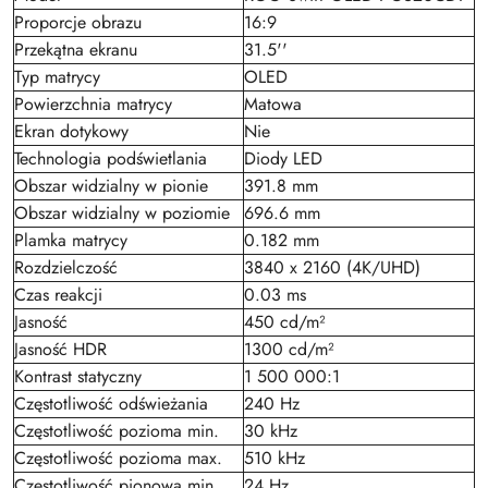
Proporcje obrazu
16:9
Przekątna ekranu
31.5''
Typ matrycy
OLED
Powierzchnia matrycy
Matowa
Ekran dotykowy
Nie
Technologia podświetlania
Diody LED
Obszar widzialny w pionie
391.8 mm
Obszar widzialny w poziomie
696.6 mm
Plamka matrycy
0.182 mm
Rozdzielczość
3840 x 2160 (4K/UHD)
Czas reakcji
0.03 ms
Jasność
450 cd/m²
Jasność HDR
1300 cd/m²
Kontrast statyczny
1 500 000:1
Częstotliwość odświeżania
240 Hz
Częstotliwość pozioma min.
30 kHz
Częstotliwość pozioma max.
510 kHz
Częstotliwość pionowa min.
24 Hz