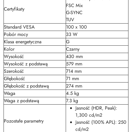
FSC Mix
Certyfikaty
G-SYNC
TUV
Standard VESA
100 x 100
Pobór mocy
33 W
Klasa energetyczna
G
Kolor
Czarny
Wysokość
430 mm
Wysokość z podstawą
579 mm
Szerokość
714 mm
Głębokość
71 mm
Głębokość z podstawą
274 mm
Waga
4.5 kg
Waga z podstawą
7.3 kg
Jasność (HDR, Peak):
1,300 cd/m2
Pozostałe parametry
Jasność (100% APL): 250
cd/m2