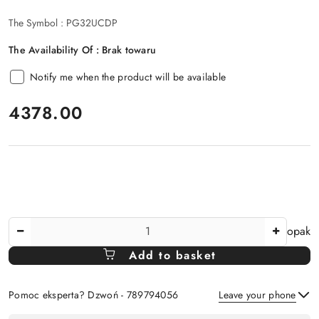
The Symbol :
PG32UCDP
The Availability Of :
Brak towaru
Notify me when the product will be available
price:
4378.00
The
opak
Amount
Add to basket
Of
Pomoc eksperta? Dzwoń - 789794056
Leave your phone