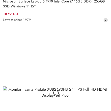
Microsoft Surface Laptop 5 1979 Intel Core i7 16GB DDR4 256GB
SSD Windows 11 15"
1879.00
Promotion
Lowest
Lowest price:
1979
price:
price
from
30
days
before
the
discount