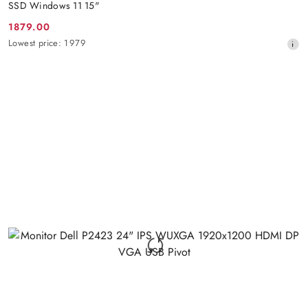
SSD Windows 11 15"
1879.00
Promotion
Lowest
Lowest price:
1979
price:
price
from
30
days
before
the
discount