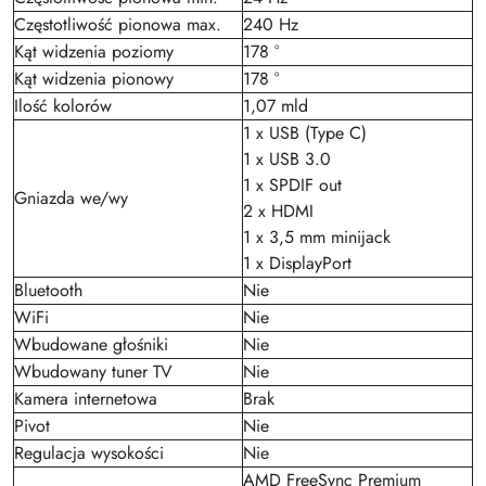
Częstotliwość pionowa max.
240 Hz
Kąt widzenia poziomy
178 °
Kąt widzenia pionowy
178 °
Ilość kolorów
1,07 mld
1 x USB (Type C)
1 x USB 3.0
1 x SPDIF out
Gniazda we/wy
2 x HDMI
1 x 3,5 mm minijack
1 x DisplayPort
Bluetooth
Nie
WiFi
Nie
Wbudowane głośniki
Nie
Wbudowany tuner TV
Nie
Kamera internetowa
Brak
Pivot
Nie
Regulacja wysokości
Nie
AMD FreeSync Premium