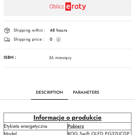
Availability
payment
Send
and
delivery
Shipping within :
48 hours
Shipping price :
0
ISBN :
36 miesięcy
DESCRIPTION
PARAMETERS
Informacje o produkcie
Etykieta energetyczna
Pobierz
Model
ROG Swift OLED PG32UCDP