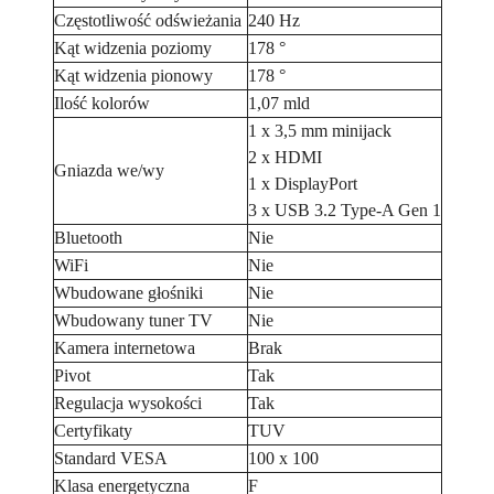
Częstotliwość odświeżania
240 Hz
Kąt widzenia poziomy
178 °
Kąt widzenia pionowy
178 °
Ilość kolorów
1,07 mld
1 x 3,5 mm minijack
2 x HDMI
Gniazda we/wy
1 x DisplayPort
3 x USB 3.2 Type-A Gen 1
Bluetooth
Nie
WiFi
Nie
Wbudowane głośniki
Nie
Wbudowany tuner TV
Nie
Kamera internetowa
Brak
Pivot
Tak
Regulacja wysokości
Tak
Certyfikaty
TUV
Standard VESA
100 x 100
Klasa energetyczna
F