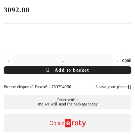
price:
3092.00
The
opak
Amount
Add to basket
Of
Pomoc eksperta? Dzwoń - 789794056
Leave your phone
Availability
Order within
and we will send the package today
payment
Send
and
delivery