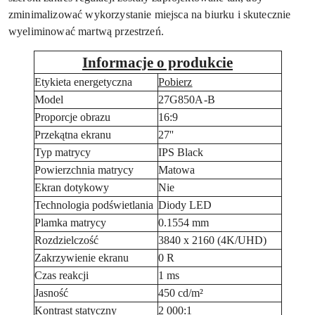
zminimalizować wykorzystanie miejsca na biurku i skutecznie
wyeliminować martwą przestrzeń.
Informacje o produkcie
Etykieta energetyczna
Pobierz
Model
27G850A-B
Proporcje obrazu
16:9
Przekątna ekranu
27''
Typ matrycy
IPS Black
Powierzchnia matrycy
Matowa
Ekran dotykowy
Nie
Technologia podświetlania
Diody LED
Plamka matrycy
0.1554 mm
Rozdzielczość
3840 x 2160 (4K/UHD)
Zakrzywienie ekranu
0 R
Czas reakcji
1 ms
Jasność
450 cd/m²
Kontrast statyczny
2 000:1