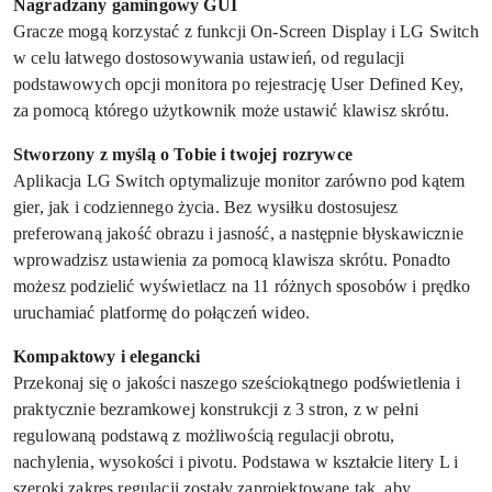
Nagradzany gamingowy GUI
Gracze mogą korzystać z funkcji On-Screen Display i LG Switch
w celu łatwego dostosowywania ustawień, od regulacji
podstawowych opcji monitora po rejestrację User Defined Key,
za pomocą którego użytkownik może ustawić klawisz skrótu.
Stworzony z myślą o Tobie i twojej rozrywce
Aplikacja LG Switch optymalizuje monitor zarówno pod kątem
gier, jak i codziennego życia. Bez wysiłku dostosujesz
preferowaną jakość obrazu i jasność, a następnie błyskawicznie
wprowadzisz ustawienia za pomocą klawisza skrótu. Ponadto
możesz podzielić wyświetlacz na 11 różnych sposobów i prędko
uruchamiać platformę do połączeń wideo.
Kompaktowy i elegancki
Przekonaj się o jakości naszego sześciokątnego podświetlenia i
praktycznie bezramkowej konstrukcji z 3 stron, z w pełni
regulowaną podstawą z możliwością regulacji obrotu,
nachylenia, wysokości i pivotu. Podstawa w kształcie litery L i
szeroki zakres regulacji zostały zaprojektowane tak, aby