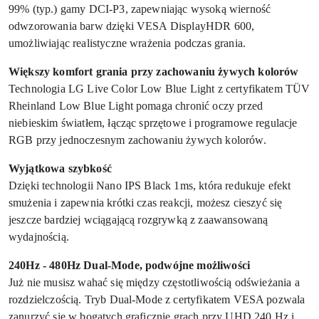
99% (typ.) gamy DCI-P3, zapewniając wysoką wierność
odwzorowania barw dzięki VESA DisplayHDR 600,
umożliwiając realistyczne wrażenia podczas grania.
Większy komfort grania przy zachowaniu żywych kolorów
Technologia LG Live Color Low Blue Light z certyfikatem TÜV
Rheinland Low Blue Light pomaga chronić oczy przed
niebieskim światłem, łącząc sprzętowe i programowe regulacje
RGB przy jednoczesnym zachowaniu żywych kolorów.
Wyjątkowa szybkość
Dzięki technologii Nano IPS Black 1ms, która redukuje efekt
smużenia i zapewnia krótki czas reakcji, możesz cieszyć się
jeszcze bardziej wciągającą rozgrywką z zaawansowaną
wydajnością.
240Hz - 480Hz Dual-Mode, podwójne możliwości
Już nie musisz wahać się między częstotliwością odświeżania a
rozdzielczością. Tryb Dual-Mode z certyfikatem VESA pozwala
zanurzyć się w bogatych graficznie grach przy UHD 240 Hz i