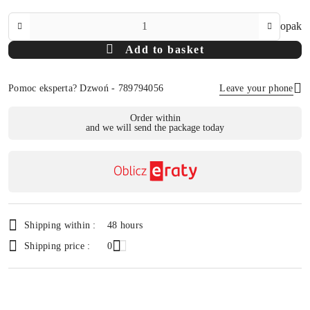
The
opak
Amount
Add to basket
Of
Pomoc eksperta? Dzwoń - 789794056
Leave your phone
Availability
Order within
and we will send the package today
payment
Send
and
delivery
Shipping within :
48 hours
Shipping price :
0