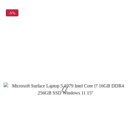
products:
-5%