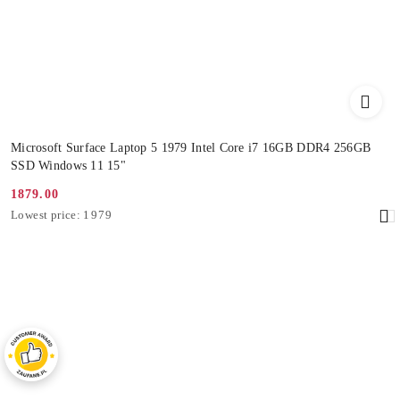
Microsoft Surface Laptop 5 1979 Intel Core i7 16GB DDR4 256GB
SSD Windows 11 15"
1879.00
Promotion
Lowest
Lowest price:
1979
price:
price
from
30
days
before
the
discount