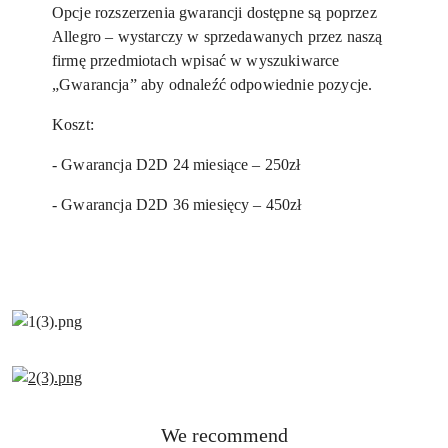
Opcje rozszerzenia gwarancji dostępne są poprzez
Allegro – wystarczy w sprzedawanych przez naszą
firmę przedmiotach wpisać w wyszukiwarce
„Gwarancja” aby odnaleźć odpowiednie pozycje.
Koszt:
- Gwarancja D2D 24 miesiące – 250zł
- Gwarancja D2D 36 miesięcy – 450zł
Status
We recommend
Skip the carousel of products