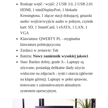
Rodzaje wejść / wyjść: 2 USB 3.0, 2 USB 2.01
HDMI, 1 miniDisplayPort, 1 blokada
Kensingtona, 1 złącze stacji dokującej, gniazda
audio: wejście/wyjście audio w jednym, czytnik
kart: SD, 1 SmartCard, 1 eSATA, 1 LAN, 1
VGA
Klawiatura: QWERTY PL - oryginalna
klawiatura polskojęzyczna
Zasilacz w zestawie: Tak
Bateria:
Nowy zamiennik wysokiej jakości
Stan: Bardzo dobry, grade A-. Laptopy są
używane, posiadają delikatne ślady użycia
widoczne na zdjęciach - ryski i otarcia (głównie
na klapie górnej). Laptopy w pełni sprawne,
testowane z zainstalowanym aktualnym
systemem operacyjnym.