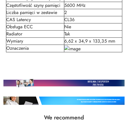
Częstotliwość szyny pamięci
5600 MHz
Liczba pamięci w zestawie
2
CAS Latency
CL36
Obsługa ECC
Nie
Radiator
Tak
Wymiary
6,62 x 34,9 x 133,35 mm
Oznaczenia
Status
We recommend
Skip the carousel of products
products: