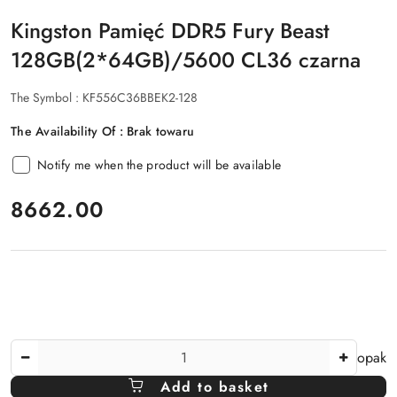
Kingston Pamięć DDR5 Fury Beast
128GB(2*64GB)/5600 CL36 czarna
The Symbol :
KF556C36BBEK2-128
The Availability Of :
Brak towaru
Notify me when the product will be available
price:
8662.00
The
opak
Amount
Add to basket
Of