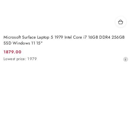
Microsoft Surface Laptop 5 1979 Intel Core i7 16GB DDR4 256GB
SSD Windows 11 15"
1879.00
Promotion
Lowest
Lowest price:
1979
price:
price
from
30
days
before
the
discount