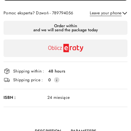
Pomoc eksperta? Dzwoń - 789794056
Leave your phone
Availability
Order within
and we will send the package today
payment
Send
and
delivery
Shipping within :
48 hours
Shipping price :
0
ISBN :
24 miesiące