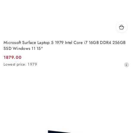
Microsoft Surface Laptop 5 1979 Intel Core i7 16GB DDR4 256GB
SSD Windows 11 15"
1879.00
Promotion
Lowest
Lowest price:
1979
price:
price
from
30
days
before
the
discount