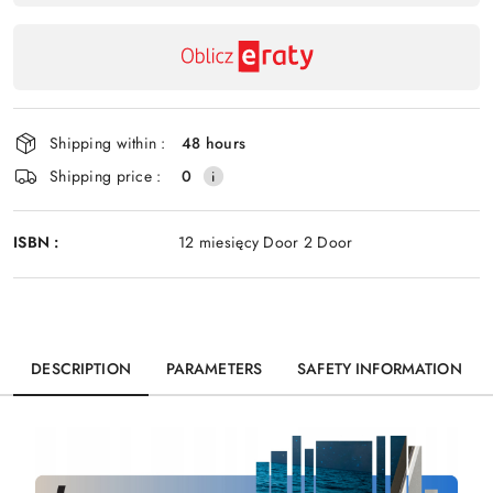
Send
and
delivery
Shipping within :
48 hours
Shipping price :
0
ISBN :
12 miesięcy Door 2 Door
DESCRIPTION
PARAMETERS
SAFETY INFORMATION