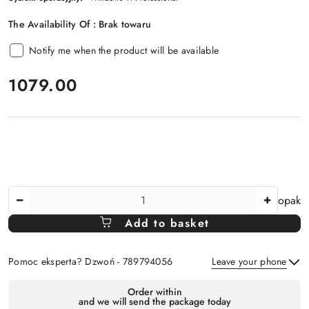
The Availability Of :
Brak towaru
Notify me when the product will be available
price:
1079.00
The
opak
Amount
Add to basket
Of
Pomoc eksperta? Dzwoń - 789794056
Leave your phone
Availability
Order within
and we will send the package today
payment