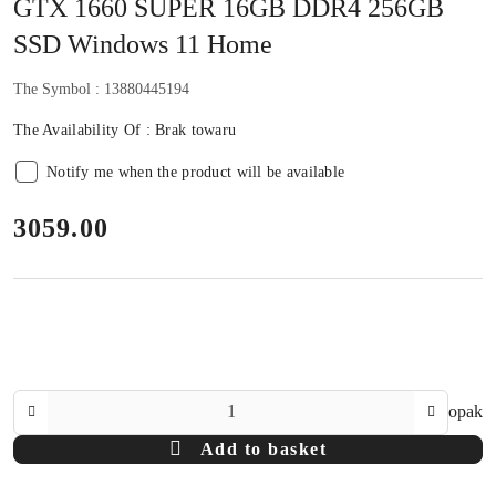
GTX 1660 SUPER 16GB DDR4 256GB
SSD Windows 11 Home
The Symbol :
13880445194
The Availability Of :
Brak towaru
Notify me when the product will be available
price:
3059.00
The
opak
Amount
Add to basket
Of