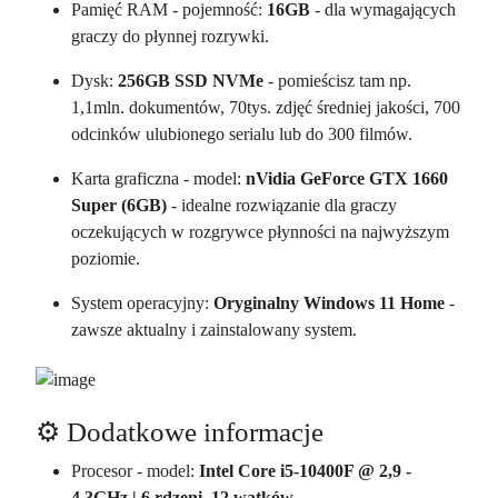
Pamięć RAM - pojemność:
16GB
- dla wymagających
graczy do płynnej rozrywki.
Dysk:
256GB SSD NVMe
- pomieścisz tam np.
1,1mln. dokumentów, 70tys. zdjęć średniej jakości, 700
odcinków ulubionego serialu lub do 300 filmów.
Karta graficzna - model:
nVidia GeForce GTX 1660
Super (6GB)
- idealne rozwiązanie dla graczy
oczekujących w rozgrywce płynności na najwyższym
poziomie.
System operacyjny:
Oryginalny Windows 11 Home
-
zawsze aktualny i zainstalowany system.
⚙️ Dodatkowe informacje
Procesor - model:
Intel Core i5-10400F @ 2,9 -
4,3GHz | 6 rdzeni, 12 wątków