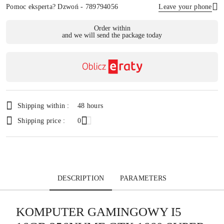
Pomoc eksperta? Dzwoń - 789794056
Leave your phone
Availability
Order within
and we will send the package today
payment
Send
and
delivery
Shipping within :
48 hours
Shipping price :
0
DESCRIPTION
PARAMETERS
KOMPUTER GAMINGOWY I5