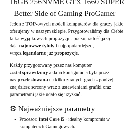
16GB 256NVME GTX 1660 SUPER
- Better Side of Gaming ProGamer -
Jeden z
TOP
-owych modeli komputerów dla graczy jakie
oferujemy w naszym sklepie. Przygotowaliśmy dla Ciebie
kilka wyjątkowych propozycji - poczuj radość jaką
dają
najnowsze tytuły
i najpopularniejsze,
wręcz
legendarne
już
propozycje
.
Każdy przygotowany przez nas komputer
został
sprawdzony
a dana konfiguracja była przez
nas
przetestowana
na kilku znanych grach - poniżej
znajdziesz screeny wraz z ustawieniami grafiki oraz
parametrami jakie udało się uzyskać.
⚙️ Najważniejsze parametry
Procesor:
Intel Core i5
- idealny kompromis w
komputerach Gamingowych.