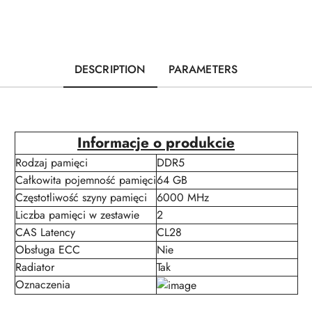
DESCRIPTION
PARAMETERS
Informacje o produkcie
Rodzaj pamięci
DDR5
Całkowita pojemność pamięci
64 GB
Częstotliwość szyny pamięci
6000 MHz
Liczba pamięci w zestawie
2
CAS Latency
CL28
Obsługa ECC
Nie
Radiator
Tak
Oznaczenia