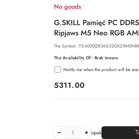
No goods
G.SKILL Pamięć PC DDR
Ripjaws M5 Neo RGB A
The Symbol :
F5-6000J2836G32GX2-RM5NR
The Availability Of :
Brak towaru
Notify me when the product will be ava
price:
5311.00
The
opak
Amount