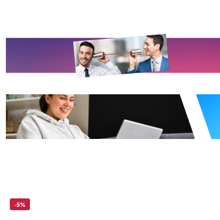
Skip the carousel of products
-5%