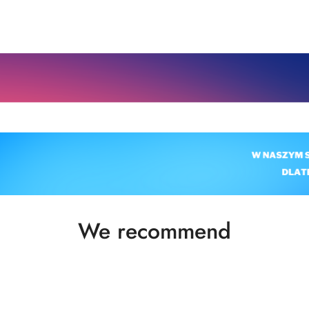
Status
We recommend
products: