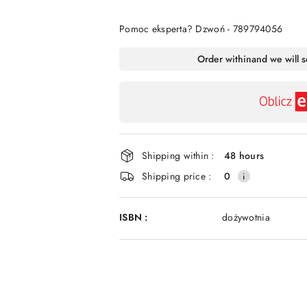
Of
Pomoc eksperta? Dzwoń - 789794056
Availability
Order within
and we will 
payment
and
delivery
Shipping within :
48 hours
Shipping price :
0
ISBN :
dożywotnia