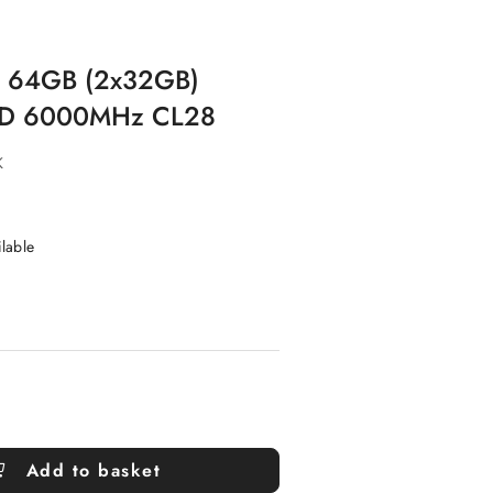
5 64GB (2x32GB)
MD 6000MHz CL28
K
ilable
Add to basket