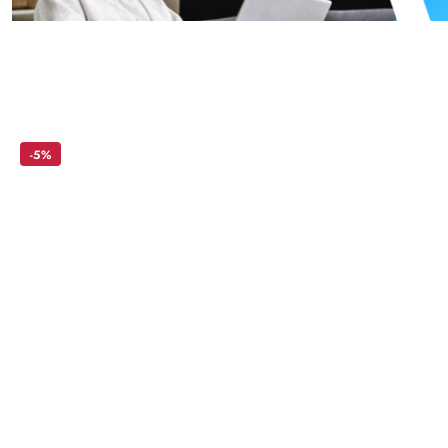
Skip the carousel of products
-5%