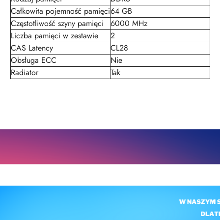
Całkowita pojemność pamięci
64 GB
Częstotliwość szyny pamięci
6000 MHz
Liczba pamięci w zestawie
2
CAS Latency
CL28
Obsługa ECC
Nie
Radiator
Tak