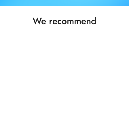
Status
We recommend
products: