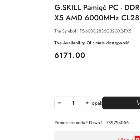
G.SKILL Pamięć PC - DD
X5 AMD 6000MHz CL28 
The Symbol :
F5-6000J2836G32GX2-FX5
The Availability Of :
Mała dostępność
price:
6171.00
The
opak
Amount
Of
Pomoc eksperta? Dzwoń - 789794056
Availability