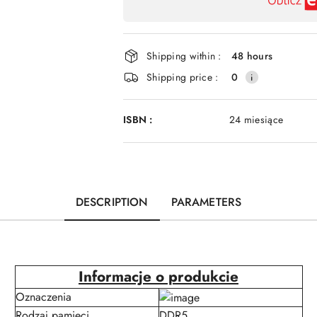
payment
and
delivery
Shipping within :
48 hours
Shipping price :
0
ISBN :
24 miesiące
DESCRIPTION
PARAMETERS
Informacje o produkcie
Oznaczenia
Rodzaj pamięci
DDR5