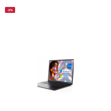
products:
-5%