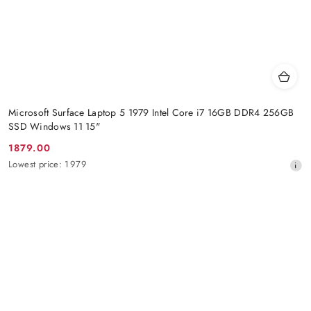
Microsoft Surface Laptop 5 1979 Intel Core i7 16GB DDR4 256GB
SSD Windows 11 15"
1879.00
Promotion
Lowest
Lowest price:
1979
price:
price
from
30
days
before
the
discount