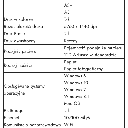
A3+
A3
Druk w kolorze
Tak
Rozdzielczość druku
5760 x 1440 dpi
Druk Photo
Tak
Druk dwustronny
Ręczny
Pojemność podajnika papieru:
Podajnik papieru
120 Arkusze w standardzie
Papier
Rodzaj nośnika
Papier fotograficzny
Windows 8
Windows 10
Obsługiwane systemy
Windows 7
operacyjne
Windows 8.1
Mac OS
PictBridge
Tak
Ethernet
10/100 Mb/s
Komunikacja bezprzewodowa
WiFi