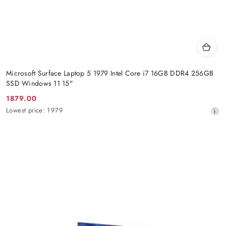
Microsoft Surface Laptop 5 1979 Intel Core i7 16GB DDR4 256GB
SSD Windows 11 15"
1879.00
Promotion
Lowest
Lowest price:
1979
price:
price
from
30
days
before
the
discount