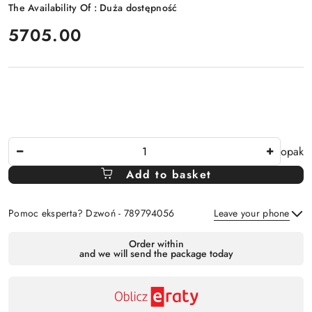
The Availability Of :
Duża dostępność
price:
5705.00
The
opak
Amount
Add to basket
Of
Pomoc eksperta? Dzwoń - 789794056
Leave your phone
Availability
Order within
and we will send the package today
payment
Send
and
delivery