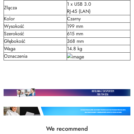
1 x USB 3.0
Złącza
RJ-45 (LAN)
Kolor
Czarny
Wysokość
199 mm
Szerokość
615 mm
Głębokość
368 mm
Waga
14.8 kg
Oznaczenia
Status
We recommend
Skip the carousel of products