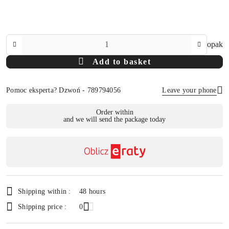
The
opak
Amount
Add to basket
Of
Pomoc eksperta? Dzwoń - 789794056
Leave your phone
Availability
Order within
and we will send the package today
payment
Send
and
delivery
Shipping within :
48 hours
Shipping price :
0