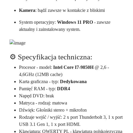
Kamera
: bądź zawsze w kontakcie z bliskimi
System operacyjny:
Windows 11 PRO
- zawsze
aktualny i zainstalowany system.
⚙️ Specyfikacja techniczna:
Procesor - model:
Intel Core I7-9850H
@ 2,6 -
4,6GHz (12MB cache)
Karta graficzna - typ:
Dedykowana
Pamięć RAM - typ:
DDR4
Napęd DVD: brak
Matryca - rodzaj: matowa
Dźwięk: Głośniki stereo + mikrofon
Rodzaje wejść / wyjść: 2 x port Thunderbolt 3, 1 x port
USB 3.1 Gen 1, 1 x port HDMI.
Klawiatura: QWERTY PL - klawiatura polskojęzyczna