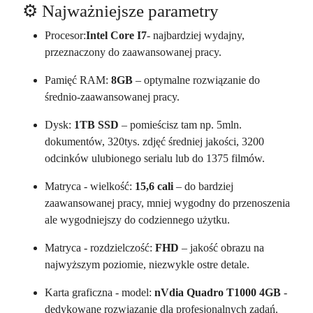
⚙️ Najważniejsze parametry
Procesor:
Intel Core I7
- najbardziej wydajny,
przeznaczony do zaawansowanej pracy.
Pamięć RAM:
8GB
– optymalne rozwiązanie do
średnio-zaawansowanej pracy.
Dysk:
1TB SSD
– pomieścisz tam np. 5mln.
dokumentów, 320tys. zdjęć średniej jakości, 3200
odcinków ulubionego serialu lub do 1375 filmów.
Matryca - wielkość:
15,6 cali
– do bardziej
zaawansowanej pracy, mniej wygodny do przenoszenia
ale wygodniejszy do codziennego użytku.
Matryca - rozdzielczość:
FHD
– jakość obrazu na
najwyższym poziomie, niezwykle ostre detale.
Karta graficzna - model:
nVdia Quadro T1000 4GB
-
dedykowane rozwiązanie dla profesjonalnych zadań.