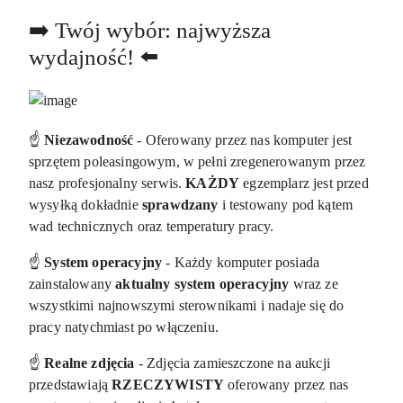
➡️ Twój wybór: najwyższa
wydajność! ⬅️
☝️
Niezawodność
- Oferowany przez nas komputer jest
sprzętem poleasingowym, w pełni zregenerowanym przez
nasz profesjonalny serwis.
KAŻDY
egzemplarz jest przed
wysyłką dokładnie
sprawdzany
i testowany pod kątem
wad technicznych oraz temperatury pracy.
☝️
System operacyjny
- Każdy komputer posiada
zainstalowany
aktualny system operacyjny
wraz ze
wszystkimi najnowszymi sterownikami i nadaje się do
pracy natychmiast po włączeniu.
☝️
Realne zdjęcia
- Zdjęcia zamieszczone na aukcji
przedstawiają
RZECZYWISTY
oferowany przez nas