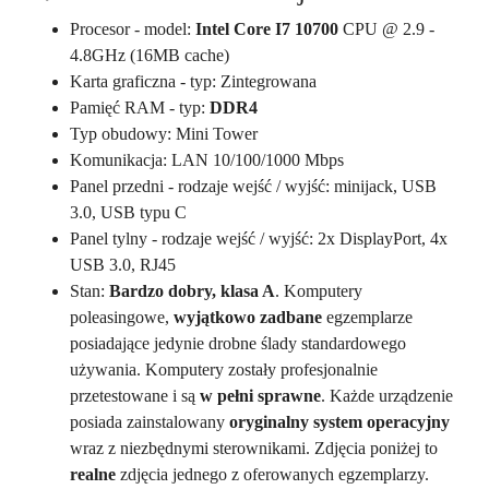
Procesor - model:
Intel Core I7 10700
CPU @ 2.9 -
4.8GHz (16MB cache)
Karta graficzna - typ: Zintegrowana
Pamięć RAM - typ:
DDR4
Typ obudowy: Mini Tower
Komunikacja: LAN 10/100/1000 Mbps
Panel przedni - rodzaje wejść / wyjść: minijack, USB
3.0, USB typu C
Panel tylny - rodzaje wejść / wyjść: 2x DisplayPort, 4x
USB 3.0, RJ45
Stan:
Bardzo dobry, klasa A
. Komputery
poleasingowe,
wyjątkowo zadbane
egzemplarze
posiadające jedynie drobne ślady standardowego
używania. Komputery zostały profesjonalnie
przetestowane i są
w pełni sprawne
. Każde urządzenie
posiada zainstalowany
oryginalny system operacyjny
wraz z niezbędnymi sterownikami. Zdjęcia poniżej to
realne
zdjęcia jednego z oferowanych egzemplarzy.