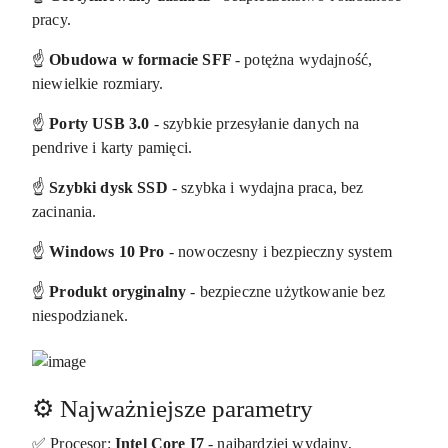
pracy.
☝️
Obudowa w formacie SFF
- potężna wydajność,
niewielkie rozmiary.
☝️
Porty USB 3.0
- szybkie przesyłanie danych na
pendrive i karty pamięci.
☝️
Szybki dysk SSD
- szybka i wydajna praca, bez
zacinania.
☝️
Windows 10 Pro
- nowoczesny i bezpieczny system
☝️
Produkt oryginalny
- bezpieczne użytkowanie bez
niespodzianek.
⚙️ Najważniejsze parametry
✅ Procesor:
Intel Core I7
- najbardziej wydajny,