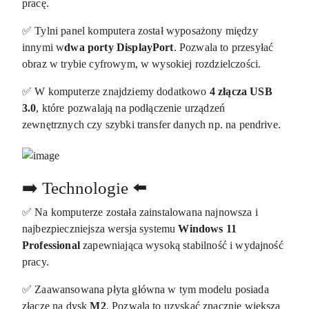
pracę.
✅ Tylni panel komputera został wyposażony między
innymi w
dwa porty DisplayPort
. Pozwala to przesyłać
obraz w trybie cyfrowym, w wysokiej rozdzielczości.
✅ W komputerze znajdziemy dodatkowo
4 złącza USB
3.0
, które pozwalają na podłączenie urządzeń
zewnętrznych czy szybki transfer danych np. na pendrive.
➡️ Technologie ⬅️
✅ Na komputerze została zainstalowana najnowsza i
najbezpieczniejsza wersja systemu
Windows 11
Professional
zapewniająca wysoką stabilność i wydajność
pracy.
✅ Zaawansowana płyta główna w tym modelu posiada
złącze na dysk
M2
. Pozwala to uzyskać znacznie większą