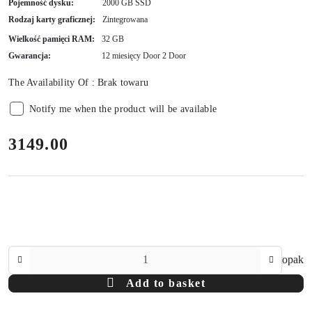
Pojemność dysku:
2000 GB SSD
Rodzaj karty graficznej:
Zintegrowana
Wielkość pamięci RAM:
32 GB
Gwarancja:
12 miesięcy Door 2 Door
The Availability Of :
Brak towaru
Notify me when the product will be available
price:
3149.00
The
opak
Amount
Add to basket
Of