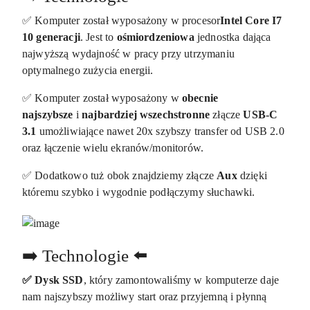
✅ Komputer został wyposażony w procesor
Intel Core I7
10 generacji
. Jest to
ośmiordzeniowa
jednostka dająca
najwyższą wydajność w pracy przy utrzymaniu
optymalnego zużycia energii.
✅ Komputer został wyposażony w
obecnie
najszybsze
i
najbardziej wszechstronne
złącze
USB-C
3.1
umożliwiające nawet 20x szybszy transfer od USB 2.0
oraz łączenie wielu ekranów/monitorów.
✅ Dodatkowo tuż obok znajdziemy złącze
Aux
dzięki
któremu szybko i wygodnie podłączymy słuchawki.
➡️ Technologie ⬅️
✅ Dysk SSD
, który zamontowaliśmy w komputerze daje
nam najszybszy możliwy start oraz przyjemną i płynną