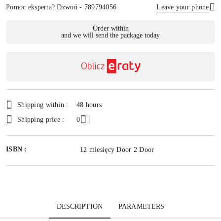
Pomoc eksperta? Dzwoń - 789794056
Leave your phone
Availability
Order within
and we will send the package today
payment
Send
and
delivery
Shipping within :
48 hours
Shipping price :
0
ISBN :
12 miesięcy Door 2 Door
DESCRIPTION
PARAMETERS