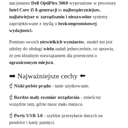
stacjonarne
Dell OptiPlex 5060
wyposażone w procesory
Intel Core i5 8-generacji
to
najbezpieczniejsze,
najłatwiejsze w zarządzaniu i niezawodne
systemy
zaprojektowane z myślą o
bezkompromisowej
wydajności.
Pomimo swoich
niewielkich wymiarów
, model ten jest
zdolny do obsługi
wielu
zadań jednocześnie, co sprawia,
że jest idealnym rozwiązaniem dla przestrzeni o
ograniczonym miejscu
.
➡️ Najważniejsze cechy ⬅️
☝️
Niski pobór prądu
- tanie użytkowanie.
☝️
Bardzo mały rozmiar urządzenia
- zmieścisz
wszędzie tam, gdzie masz mało miejsca.
☝️
Porty USB 3.0
- szybkie przesyłanie danych na
pendrive i karty pamięci.