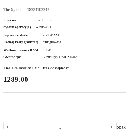
The Symbol :
18324103342
Procesor:
Intel Core i5
System operacyjny:
Windows 11
Pojemność dysku:
512 GB SSD
Rodzaj karty graficznej:
Zintegrowana
Wielkość pamięci RAM:
16 GB
Gwarancja:
12 miesięcy Door 2 Door
The Availability Of :
Duża dostępność
price:
1289.00
The
opak