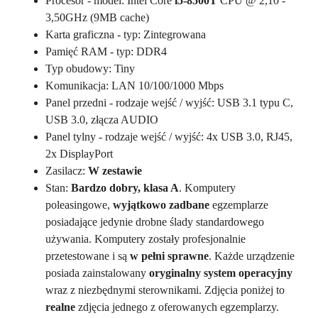
Procesor - model: Intel Core
i5-8500T
CPU @ 2,10 -
3,50GHz (9MB cache)
Karta graficzna - typ: Zintegrowana
Pamięć RAM - typ: DDR4
Typ obudowy: Tiny
Komunikacja: LAN 10/100/1000 Mbps
Panel przedni - rodzaje wejść / wyjść: USB 3.1 typu C,
USB 3.0, złącza AUDIO
Panel tylny - rodzaje wejść / wyjść: 4x USB 3.0, RJ45,
2x DisplayPort
Zasilacz:
W zestawie
Stan:
Bardzo dobry, klasa A
. Komputery
poleasingowe,
wyjątkowo zadbane
egzemplarze
posiadające jedynie drobne ślady standardowego
używania. Komputery zostały profesjonalnie
przetestowane i są
w pełni sprawne
. Każde urządzenie
posiada zainstalowany
oryginalny system operacyjny
wraz z niezbędnymi sterownikami. Zdjęcia poniżej to
realne
zdjęcia jednego z oferowanych egzemplarzy.