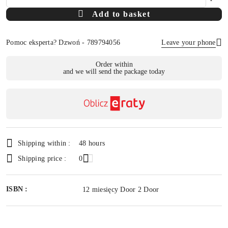
Amount
Add to basket
Of
Pomoc eksperta? Dzwoń - 789794056
Leave your phone
Availability
Order within
and we will send the package today
payment
Send
and
delivery
Shipping within :
48 hours
Shipping price :
0
ISBN :
12 miesięcy Door 2 Door