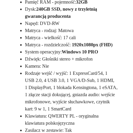
Pamięć RAM - pojemność:
32GB
Dysk:
240GB SSD, nowy z trzyletnią
gwarancją producenta
Napęd: DVD-RW
Matryca - rodzaj: Matowa
Matryca - wielkość: 17 cali
Matryca - rozdzielczość:
1920x1080px (FHD)
System operacyjny:
Windows 10 PRO
Dźwięk: Głośniki stereo + mikrofon
Kamera: Nie
Rodzaje wejść / wyjść: 1 ExpressCard/54, 1
USB 2.0, 4 USB 3.0, 1 VGA/D-Sub, 1 HDMI,
1 DisplayPort, 1 blokada Kensingtona, 1 eSATA,
1 złącze stacji dokującej, gniazda audio: wejście
mikrofonowe, wyjście słuchawkowe, czytnik
kart: 9 w 1, 1 SmartCard
Klawiatura: QWERTY PL - oryginalna
klawiatura polskojęzyczna
Zasilacz w zestawie: Tak