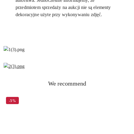
autorstwa. Jednocześnie informujemy, że
przedmiotem sprzedaży na aukcji nie są elementy
dekoracyjne użyte przy wykonywaniu zdjęć.
Status
We recommend
Skip the carousel of products
products:
-5%