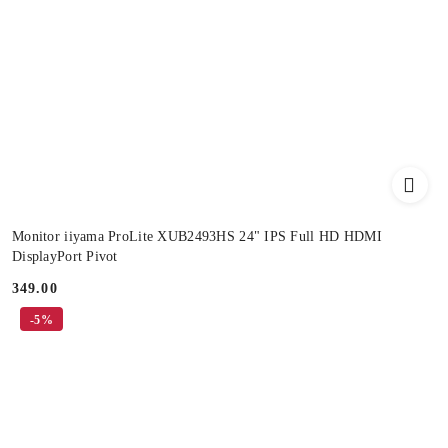
Monitor iiyama ProLite XUB2493HS 24" IPS Full HD HDMI
DisplayPort Pivot
349.00
Price:
-5%