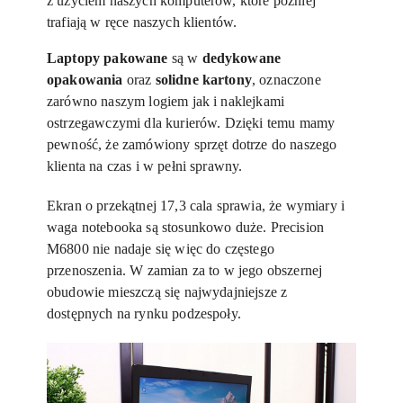
z użyciem naszych komputerów, które później
trafiają w ręce naszych klientów.
Laptopy pakowane
są w
dedykowane
opakowania
oraz
solidne kartony
, oznaczone
zarówno naszym logiem jak i naklejkami
ostrzegawczymi dla kurierów. Dzięki temu mamy
pewność, że zamówiony sprzęt dotrze do naszego
klienta na czas i w pełni sprawny.
Ekran o przekątnej 17,3 cala sprawia, że wymiary i
waga notebooka są stosunkowo duże. Precision
M6800 nie nadaje się więc do częstego
przenoszenia. W zamian za to w jego obszernej
obudowie mieszczą się najwydajniejsze z
dostępnych na rynku podzespoły.