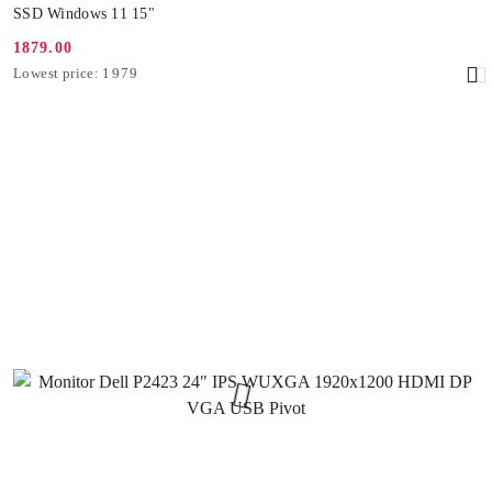
SSD Windows 11 15"
1879.00
Promotion
Lowest
Lowest price:
1979
price:
price
from
30
days
before
the
discount