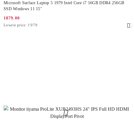
Microsoft Surface Laptop 5 1979 Intel Core i7 16GB DDR4 256GB
SSD Windows 11 15"
1879.00
Promotion
Lowest
Lowest price:
1979
price:
price
from
30
days
before
the
discount