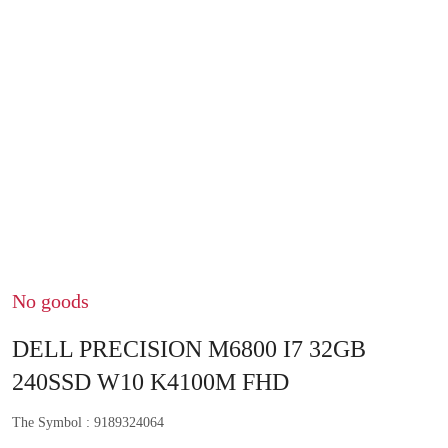
No goods
DELL PRECISION M6800 I7 32GB
240SSD W10 K4100M FHD
The Symbol :
9189324064