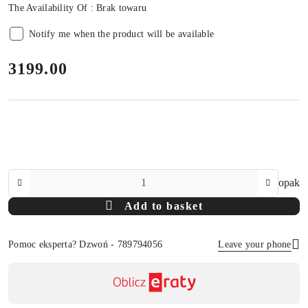
The Availability Of :
Brak towaru
Notify me when the product will be available
price:
3199.00
The
opak
Amount
Add to basket
Of
Pomoc eksperta? Dzwoń - 789794056
Leave your phone
Availability
payment
Send