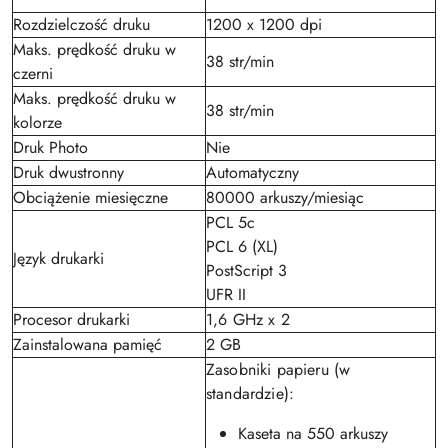
Rozdzielczość druku
1200 x 1200 dpi
Maks. prędkość druku w
38 str/min
czerni
Maks. prędkość druku w
38 str/min
kolorze
Druk Photo
Nie
Druk dwustronny
Automatyczny
Obciążenie miesięczne
80000 arkuszy/miesiąc
PCL 5c
PCL 6 (XL)
Język drukarki
PostScript 3
UFR II
Procesor drukarki
1,6 GHz x 2
Zainstalowana pamięć
2 GB
Zasobniki papieru (w
standardzie):
Kaseta na 550 arkuszy