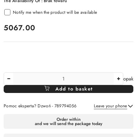
The Availability Of :
Brak towaru
Notify me when the product will be available
price:
5067.00
The
opak
Amount
Add to basket
Of
Pomoc eksperta? Dzwoń - 789794056
Leave your phone
Availability
Order within
and we will send the package today
payment
Send
and