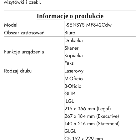
wizytówki i czeki.
Informacje o produkcie
Model
i-SENSYS MF842Cdw
Obszar zastosowań
Biuro
Drukarka
Skaner
Funkcje urządzenia
Kopiarka
Faks
Rodzaj druku
Laserowy
M-Oficio
B-Oficio
GLTR
ILGL
216 x 356 mm (Legal)
267 x 184 mm (Executive)
140 x 216 mm (Statement)
GLGL
C5 162 x 229 mm