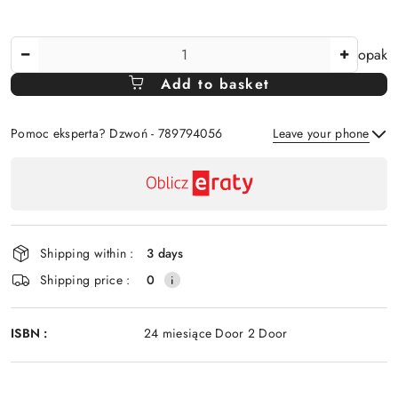
The
opak
Amount
Add to basket
Of
Pomoc eksperta? Dzwoń - 789794056
Leave your phone
Availability
payment
Send
and
delivery
Shipping within :
3 days
Shipping price :
0
ISBN :
24 miesiące Door 2 Door