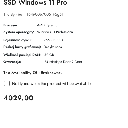
SSD Windows 11 Pro
The Symbol :
16490067006_F5g5I
Procesor:
AMD Ryzen 5
System operacyjny:
Windows 11 Professional
Pojemność dysku:
256 GB SSD
Rodzaj karty graficznej:
Dedykowana
Wielkość pamięci RAM:
32 GB
Gwarancja:
24 miesiące Door 2 Door
The Availability Of :
Brak towaru
Notify me when the product will be available
price:
4029.00