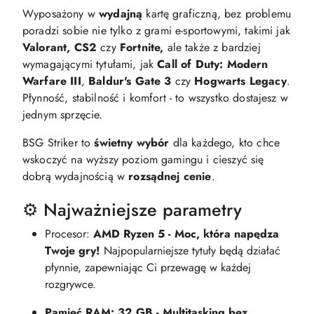
Wyposażony w
wydajną
kartę graficzną, bez problemu
poradzi sobie nie tylko z grami e-sportowymi, takimi jak
Valorant, CS2
czy
Fortnite,
ale także z bardziej
wymagającymi tytułami, jak
Call of Duty: Modern
Warfare III
,
Baldur's Gate 3
czy
Hogwarts Legacy
.
Płynność, stabilność i komfort - to wszystko dostajesz w
jednym sprzęcie.
BSG Striker to
świetny wybór
dla każdego, kto chce
wskoczyć na wyższy poziom gamingu i cieszyć się
dobrą wydajnością w
rozsądnej cenie
.
⚙️ Najważniejsze parametry
Procesor:
AMD Ryzen 5 - Moc, która napędza
Twoje gry!
Najpopularniejsze tytuły będą działać
płynnie, zapewniając Ci przewagę w każdej
rozgrywce.
Pamięć RAM: 32 GB - Multitasking bez