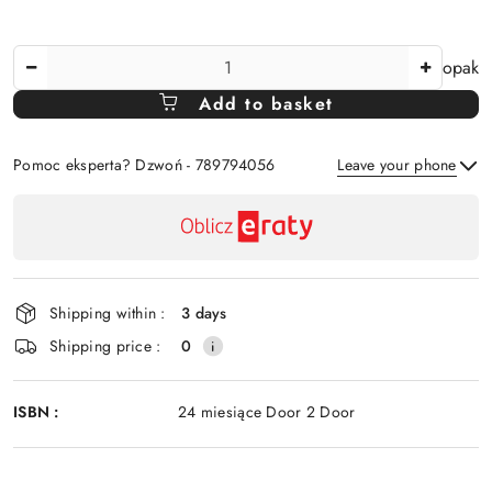
The
opak
Amount
Add to basket
Of
Pomoc eksperta? Dzwoń - 789794056
Leave your phone
Availability
payment
Send
and
delivery
Shipping within :
3 days
Shipping price :
0
ISBN :
24 miesiące Door 2 Door