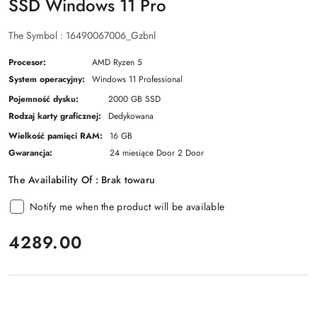
SSD Windows 11 Pro
The Symbol :
16490067006_Gzbnl
Procesor:
AMD Ryzen 5
System operacyjny:
Windows 11 Professional
Pojemność dysku:
2000 GB SSD
Rodzaj karty graficznej:
Dedykowana
Wielkość pamięci RAM:
16 GB
Gwarancja:
24 miesiące Door 2 Door
The Availability Of :
Brak towaru
Notify me when the product will be available
price:
4289.00