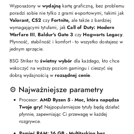
Wyposażony w
wydajną
kartę graficzną, bez problemu
poradzi sobie nie tylko z grami e-sportowymi, takimi jak
Valorant, CS2
czy
Fortnite,
ale także z bardziej
wymagającymi tytułami, jak
Call of Duty: Modern
Warfare III
,
Baldur's Gate 3
czy
Hogwarts Legacy
.
Płynność, stabilność i komfort - to wszystko dostajesz w
jednym sprzęcie.
BSG Striker to
świetny wybór
dla każdego, kto chce
wskoczyć na wyższy poziom gamingu i cieszyć się
dobrą wydajnością w
rozsądnej cenie
.
⚙️ Najważniejsze parametry
Procesor:
AMD Ryzen 5 - Moc, która napędza
Twoje gry!
Najpopularniejsze tytuły będą działać
płynnie, zapewniając Ci przewagę w każdej
rozgrywce.
Pamięć RAM: 16 GB - Multitasking bez