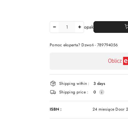
The
opak
Amount
Of
Pomoc eksperta? Dzwoń - 789794056
Availability
payment
and
delivery
Shipping within :
3 days
Shipping price :
0
ISBN :
24 miesiące Door 