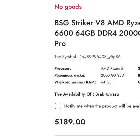
No goods
BSG Striker V8 AMD Ry
6600 64GB DDR4 2000G
Pro
The Symbol :
16489995403_y5gB6
Procesor:
AMD Ryzen 5
S
Pojemność dysku:
2000 GB SSD
R
Wielkość pamięci RAM:
64 GB
G
The Availability Of :
Brak towaru
Notify me when the product will be ava
price:
5189.00