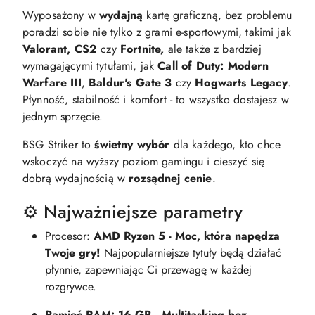
Wyposażony w
wydajną
kartę graficzną, bez problemu
poradzi sobie nie tylko z grami e-sportowymi, takimi jak
Valorant, CS2
czy
Fortnite,
ale także z bardziej
wymagającymi tytułami, jak
Call of Duty: Modern
Warfare III
,
Baldur's Gate 3
czy
Hogwarts Legacy
.
Płynność, stabilność i komfort - to wszystko dostajesz w
jednym sprzęcie.
BSG Striker to
świetny wybór
dla każdego, kto chce
wskoczyć na wyższy poziom gamingu i cieszyć się
dobrą wydajnością w
rozsądnej cenie
.
⚙️ Najważniejsze parametry
Procesor:
AMD Ryzen 5 - Moc, która napędza
Twoje gry!
Najpopularniejsze tytuły będą działać
płynnie, zapewniając Ci przewagę w każdej
rozgrywce.
Pamięć RAM: 16 GB - Multitasking bez