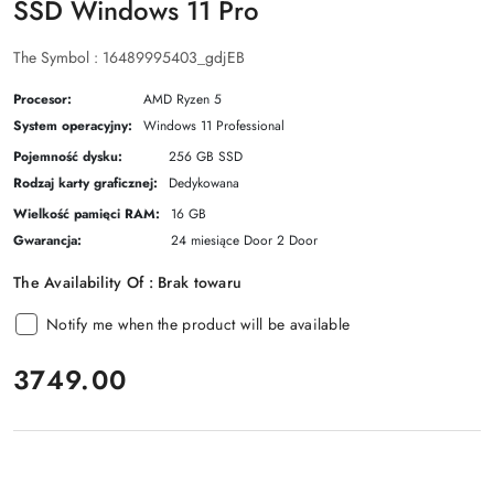
SSD Windows 11 Pro
The Symbol :
16489995403_gdjEB
Procesor:
AMD Ryzen 5
System operacyjny:
Windows 11 Professional
Pojemność dysku:
256 GB SSD
Rodzaj karty graficznej:
Dedykowana
Wielkość pamięci RAM:
16 GB
Gwarancja:
24 miesiące Door 2 Door
The Availability Of :
Brak towaru
Notify me when the product will be available
price:
3749.00