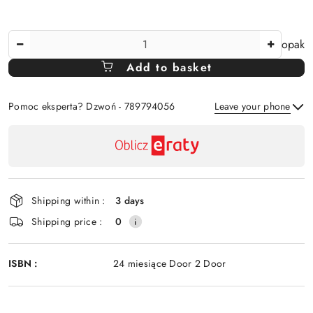
The
opak
Amount
Add to basket
Of
Pomoc eksperta? Dzwoń - 789794056
Leave your phone
Availability
payment
Send
and
delivery
Shipping within :
3 days
Shipping price :
0
ISBN :
24 miesiące Door 2 Door