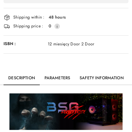
Send
and
delivery
Shipping within :
48 hours
Shipping price :
0
ISBN :
12 miesięcy Door 2 Door
DESCRIPTION
PARAMETERS
SAFETY INFORMATION