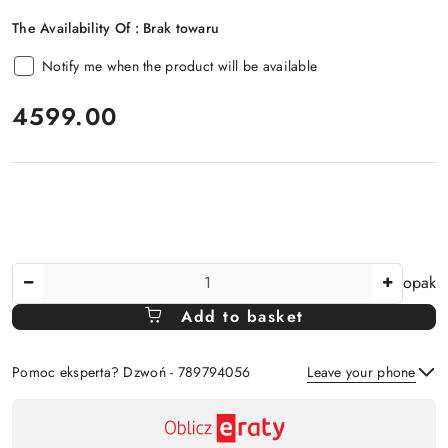
The Availability Of :
Brak towaru
Notify me when the product will be available
price:
4599.00
The
opak
Amount
Add to basket
Of
Pomoc eksperta? Dzwoń - 789794056
Leave your phone
Availability
payment