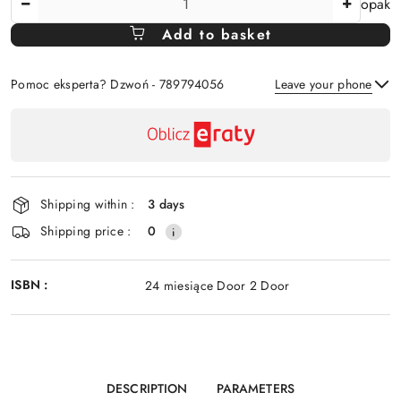
opak
Amount
Add to basket
Of
Pomoc eksperta? Dzwoń - 789794056
Leave your phone
Availability
payment
Send
and
delivery
Shipping within :
3 days
Shipping price :
0
ISBN :
24 miesiące Door 2 Door
DESCRIPTION
PARAMETERS