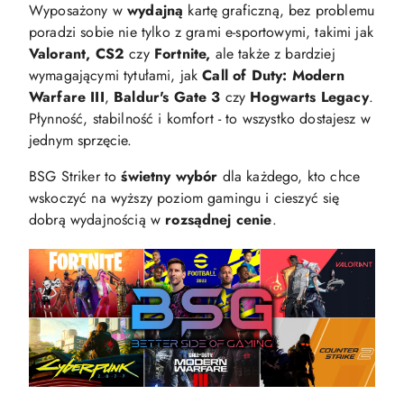
Wyposażony w
wydajną
kartę graficzną, bez problemu
poradzi sobie nie tylko z grami e-sportowymi, takimi jak
Valorant, CS2
czy
Fortnite,
ale także z bardziej
wymagającymi tytułami, jak
Call of Duty: Modern
Warfare III
,
Baldur's Gate 3
czy
Hogwarts Legacy
.
Płynność, stabilność i komfort - to wszystko dostajesz w
jednym sprzęcie.
BSG Striker to
świetny wybór
dla każdego, kto chce
wskoczyć na wyższy poziom gamingu i cieszyć się
dobrą wydajnością w
rozsądnej cenie
.