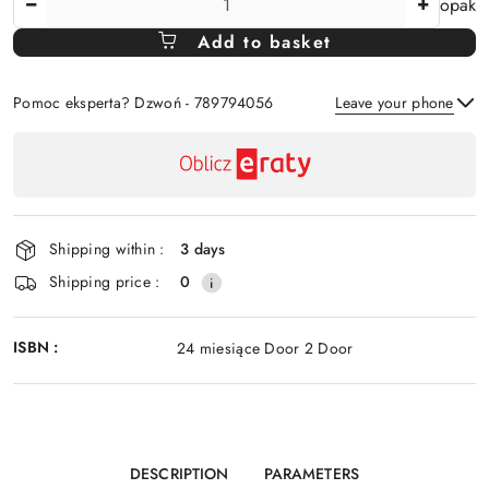
opak
Amount
Add to basket
Of
Pomoc eksperta? Dzwoń - 789794056
Leave your phone
Availability
payment
Send
and
delivery
Shipping within :
3 days
Shipping price :
0
ISBN :
24 miesiące Door 2 Door
DESCRIPTION
PARAMETERS