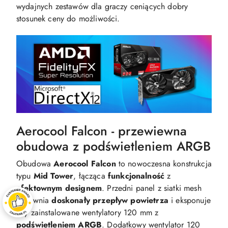
wydajnych zestawów dla graczy ceniących dobry
stosunek ceny do możliwości.
Aerocool Falcon - przewiewna
obudowa z podświetleniem ARGB
Obudowa
Aerocool Falcon
to nowoczesna konstrukcja
typu
Mid Tower
, łącząca
funkcjonalność
z
efektownym designem
. Przedni panel z siatki mesh
zapewnia
doskonały przepływ powietrza
i eksponuje
trzy zainstalowane wentylatory 120 mm z
podświetleniem ARGB
. Dodatkowy wentylator 120