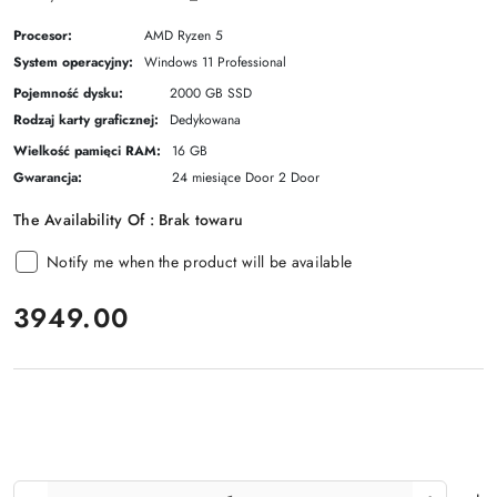
Procesor:
AMD Ryzen 5
System operacyjny:
Windows 11 Professional
Pojemność dysku:
2000 GB SSD
Rodzaj karty graficznej:
Dedykowana
Wielkość pamięci RAM:
16 GB
Gwarancja:
24 miesiące Door 2 Door
The Availability Of :
Brak towaru
Notify me when the product will be available
price:
3949.00
The