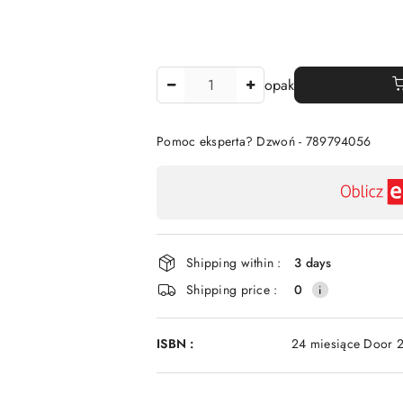
The
opak
Amount
Of
Pomoc eksperta? Dzwoń - 789794056
Availability
payment
and
delivery
Shipping within :
3 days
Shipping price :
0
ISBN :
24 miesiące Door 