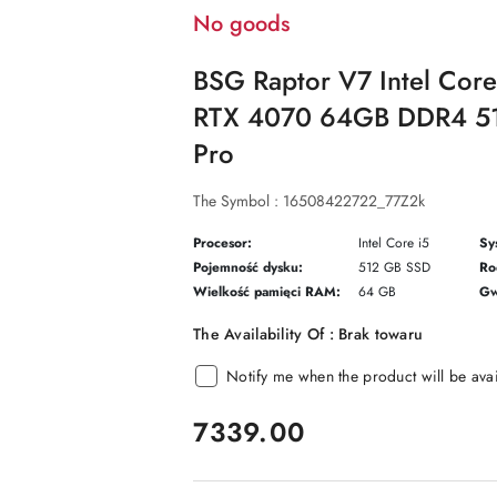
No goods
BSG Raptor V7 Intel Cor
RTX 4070 64GB DDR4 5
Pro
The Symbol :
16508422722_77Z2k
Procesor:
Intel Core i5
Sy
Pojemność dysku:
512 GB SSD
Ro
Wielkość pamięci RAM:
64 GB
Gw
The Availability Of :
Brak towaru
Notify me when the product will be ava
price:
7339.00