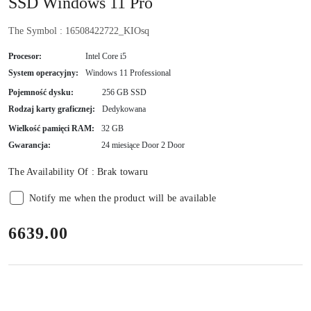
SSD Windows 11 Pro
The Symbol :
16508422722_KIOsq
Procesor:
Intel Core i5
System operacyjny:
Windows 11 Professional
Pojemność dysku:
256 GB SSD
Rodzaj karty graficznej:
Dedykowana
Wielkość pamięci RAM:
32 GB
Gwarancja:
24 miesiące Door 2 Door
The Availability Of :
Brak towaru
Notify me when the product will be available
price:
6639.00