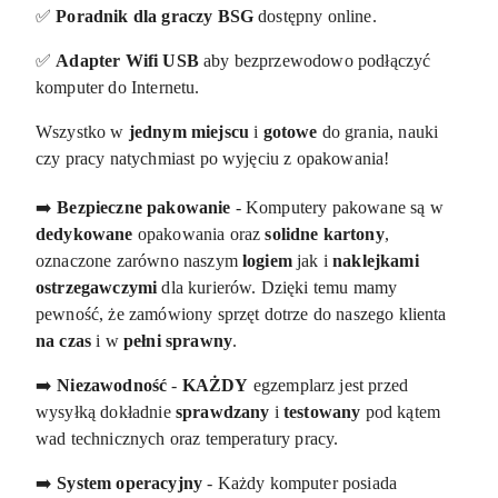
✅
Poradnik dla graczy BSG
dostępny online.
✅
Adapter Wifi USB
aby bezprzewodowo podłączyć
komputer do Internetu.
Wszystko w
jednym
miejscu
i
gotowe
do grania, nauki
czy pracy natychmiast po wyjęciu z opakowania!
➡️
Bezpieczne pakowanie
- Komputery pakowane są w
dedykowane
opakowania oraz
solidne
kartony
,
oznaczone zarówno naszym
logiem
jak i
naklejkami
ostrzegawczymi
dla kurierów. Dzięki temu mamy
pewność, że zamówiony sprzęt dotrze do naszego klienta
na czas
i w
pełni
sprawny
.
➡️
Niezawodność
-
KAŻDY
egzemplarz jest przed
wysyłką dokładnie
sprawdzany
i
testowany
pod kątem
wad technicznych oraz temperatury pracy.
➡️
System operacyjny
- Każdy komputer posiada