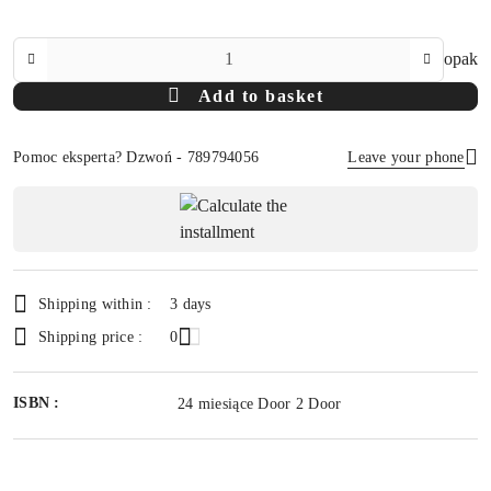
The
opak
Amount
Add to basket
Of
Pomoc eksperta? Dzwoń - 789794056
Leave your phone
Availability
payment
Send
and
delivery
Shipping within :
3 days
Shipping price :
0
ISBN :
24 miesiące Door 2 Door