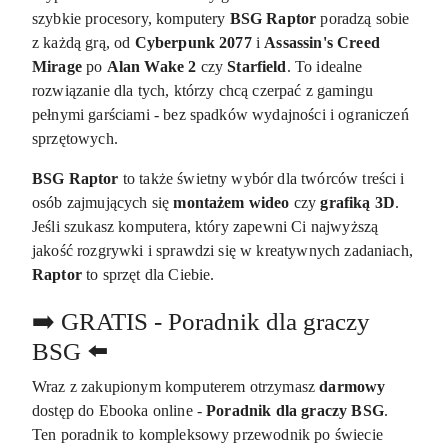
szybkie procesory, komputery
BSG Raptor
poradzą sobie
z każdą grą, od
Cyberpunk 2077
i
Assassin's Creed
Mirage
po
Alan Wake 2
czy
Starfield
. To idealne
rozwiązanie dla tych, którzy chcą czerpać z gamingu
pełnymi garściami - bez spadków wydajności i ograniczeń
sprzętowych.
BSG Raptor
to także świetny wybór dla twórców treści i
osób zajmujących się
montażem wideo
czy
grafiką 3D
.
Jeśli szukasz komputera, który zapewni Ci najwyższą
jakość rozgrywki i sprawdzi się w kreatywnych zadaniach,
Raptor
to sprzęt dla Ciebie.
➡️ GRATIS - Poradnik dla graczy
BSG ⬅️
Wraz z zakupionym komputerem otrzymasz
darmowy
dostęp do Ebooka online -
Poradnik dla graczy BSG
.
Ten poradnik to kompleksowy przewodnik po świecie