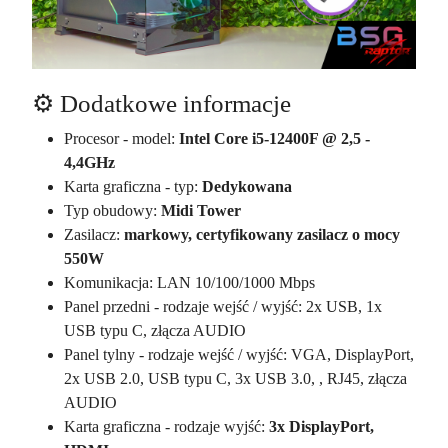
⚙️ Dodatkowe informacje
Procesor - model:
Intel Core i5-12400F @ 2,5 -
4,4GHz
Karta graficzna - typ:
Dedykowana
Typ obudowy:
Midi Tower
Zasilacz:
markowy, certyfikowany zasilacz o mocy
550W
Komunikacja: LAN 10/100/1000 Mbps
Panel przedni - rodzaje wejść / wyjść: 2x USB, 1x
USB typu C, złącza AUDIO
Panel tylny - rodzaje wejść / wyjść: VGA, DisplayPort,
2x USB 2.0, USB typu C, 3x USB 3.0, , RJ45, złącza
AUDIO
Karta graficzna - rodzaje wyjść:
3x DisplayPort,