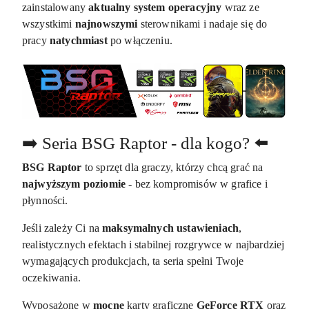
zainstalowany
aktualny system operacyjny
wraz ze
wszystkimi
najnowszymi
sterownikami i nadaje się do
pracy
natychmiast
po włączeniu.
➡️ Seria BSG Raptor - dla kogo? ⬅️
BSG Raptor
to sprzęt dla graczy, którzy chcą grać na
najwyższym poziomie
- bez kompromisów w grafice i
płynności.
Jeśli zależy Ci na
maksymalnych ustawieniach
,
realistycznych efektach i stabilnej rozgrywce w najbardziej
wymagających produkcjach, ta seria spełni Twoje
oczekiwania.
Wyposażone w
mocne
karty graficzne
GeForce RTX
oraz