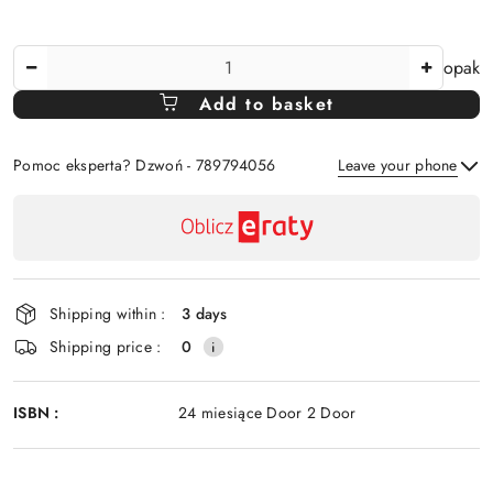
The
opak
Amount
Add to basket
Of
Pomoc eksperta? Dzwoń - 789794056
Leave your phone
Availability
payment
Send
and
delivery
Shipping within :
3 days
Shipping price :
0
ISBN :
24 miesiące Door 2 Door