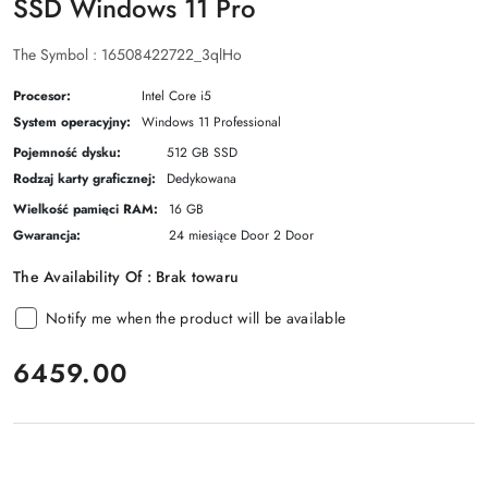
SSD Windows 11 Pro
The Symbol :
16508422722_3qlHo
Procesor:
Intel Core i5
System operacyjny:
Windows 11 Professional
Pojemność dysku:
512 GB SSD
Rodzaj karty graficznej:
Dedykowana
Wielkość pamięci RAM:
16 GB
Gwarancja:
24 miesiące Door 2 Door
The Availability Of :
Brak towaru
Notify me when the product will be available
price:
6459.00