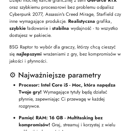
Dzięki mocnej karcie graficznej z serii
GeForce RTX
oraz szybkiemu procesorowi bez problemu odpalisz
Cyberpunk 2077, Assassin's Creed Mirage, Starfield czy
inne wymagające produkcje.
Realistyczna
grafika,
szybkie
ładowanie i
stabilna
wydajność - to wszystko
dostajesz w pakiecie.
BSG Raptor to wybór dla graczy, którzy chcą cieszyć
się
najlepszymi
wrażeniami z gry, bez kompromisów w
jakości i płynności.
⚙️ Najważniejsze parametry
Procesor: Intel Core i5 - Moc, która napędza
Twoje gry!
Wymagające tytuły będą działać
płynnie, zapewniając Ci przewagę w każdej
rozgrywce.
Pamięć RAM: 16 GB - Multitasking bez
kompromisów!
Graj, streamuj i korzystaj z wielu