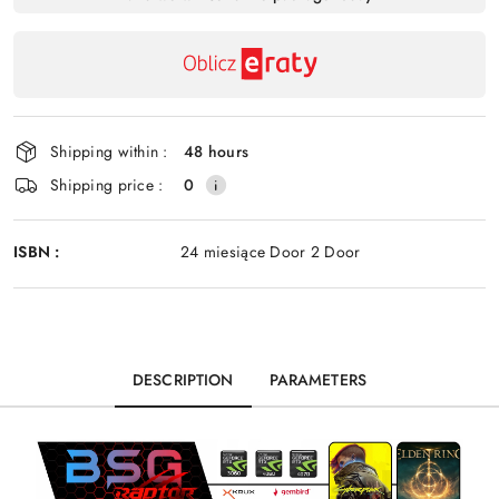
payment
Send
and
delivery
Shipping within :
48 hours
Shipping price :
0
ISBN :
24 miesiące Door 2 Door
DESCRIPTION
PARAMETERS