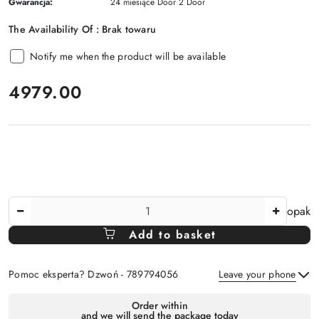
Gwarancja:
24 miesiące Door 2 Door
The Availability Of :
Brak towaru
Notify me when the product will be available
price:
4979.00
The
opak
Amount
Add to basket
Of
Pomoc eksperta? Dzwoń - 789794056
Leave your phone
Availability
Order within
and we will send the package today