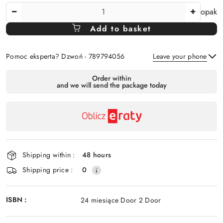
The
opak
Amount
Add to basket
Of
Pomoc eksperta? Dzwoń - 789794056
Leave your phone
Availability
Order within
and we will send the package today
payment
Send
and
delivery
Shipping within :
48 hours
Shipping price :
0
ISBN :
24 miesiące Door 2 Door