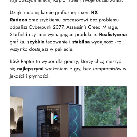
najnowszych hitach, Raptor spełni Twoje oczekiwania.
Dzięki mocnej karcie graficznej z serii
RX
Radeon
oraz szybkiemu procesorowi bez problemu
odpalisz Cyberpunk 2077, Assassin's Creed Mirage,
Starfield czy inne wymagające produkcje.
Realistyczna
grafika,
szybkie
ładowanie i
stabilna
wydajność - to
wszystko dostajesz w pakiecie.
BSG Raptor to wybór dla graczy, którzy chcą cieszyć
się
najlepszymi
wrażeniami z gry, bez kompromisów w
jakości i płynności.