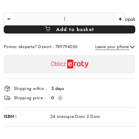
The
opak
Amount
Add to basket
Of
Pomoc eksperta? Dzwoń - 789794056
Leave your phone
Availability
payment
Send
and
delivery
Shipping within :
3 days
Shipping price :
0
ISBN :
24 miesiące Door 2 Door