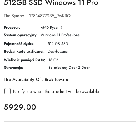
512GB SSD Windows 11 Pro
The Symbol :
17814877935_RwKRQ
Procesor:
AMD Ryzen 7
System operacyjny:
Windows 11 Professional
Pojemność dysku:
512 GB SSD
Rodzaj karty graficznej:
Dedykowana
Wielkość pamięci RAM:
16 GB
Gwarancja:
36 miesięcy Door 2 Door
The Availability Of :
Brak towaru
Notify me when the product will be available
price:
5929.00