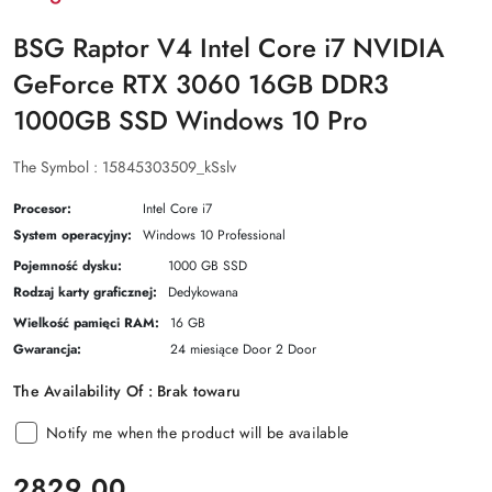
BSG Raptor V4 Intel Core i7 NVIDIA
GeForce RTX 3060 16GB DDR3
1000GB SSD Windows 10 Pro
The Symbol :
15845303509_kSslv
Procesor:
Intel Core i7
System operacyjny:
Windows 10 Professional
Pojemność dysku:
1000 GB SSD
Rodzaj karty graficznej:
Dedykowana
Wielkość pamięci RAM:
16 GB
Gwarancja:
24 miesiące Door 2 Door
The Availability Of :
Brak towaru
Notify me when the product will be available
price:
2829.00