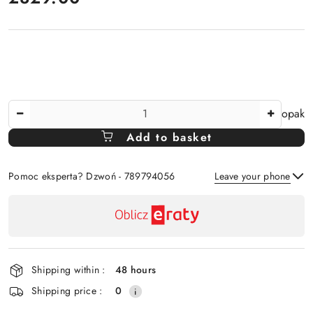
The
opak
Amount
Add to basket
Of
Pomoc eksperta? Dzwoń - 789794056
Leave your phone
Availability
payment
Send
and
delivery
Shipping within :
48 hours
Shipping price :
0