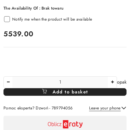
The Availability Of :
Brak towaru
Notify me when the product will be available
price:
5539.00
The
opak
Amount
Add to basket
Of
Pomoc eksperta? Dzwoń - 789794056
Leave your phone
Availability
payment