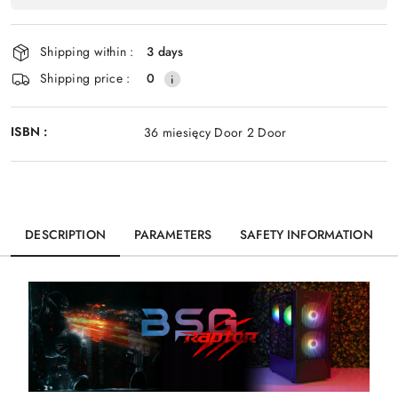
Send
and
delivery
Shipping within :
3 days
Shipping price :
0
ISBN :
36 miesięcy Door 2 Door
DESCRIPTION
PARAMETERS
SAFETY INFORMATION