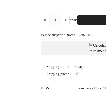
The
opak
Amount
Of
Pomoc eksperta? Dzwoń - 789794056
Availability
payment
and
delivery
Shipping within :
3 days
Shipping price :
0
ISBN :
36 miesięcy Door 2