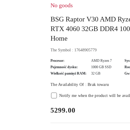
No goods
BSG Raptor V30 AMD Ryze
RTX 4060 32GB DDR4 100
Home
The Symbol :
17648905779
Procesor:
AMD Ryzen 7
Sys
Pojemność dysku:
1000 GB SSD
Rod
Wielkość pamięci RAM:
32 GB
Gwa
The Availability Of :
Brak towaru
Notify me when the product will be avai
price:
5299.00