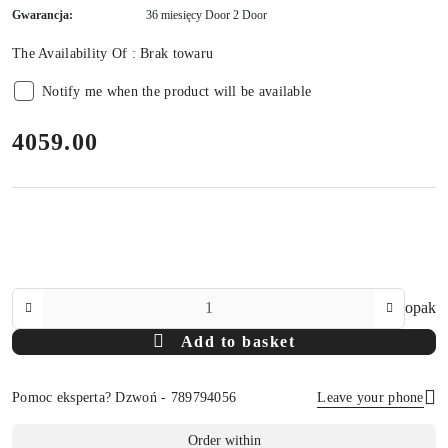
Gwarancja:
36 miesięcy Door 2 Door
The Availability Of :
Brak towaru
Notify me when the product will be available
price:
4059.00
The
opak
Amount
Add to basket
Of
Pomoc eksperta? Dzwoń - 789794056
Leave your phone
Availability
Order within