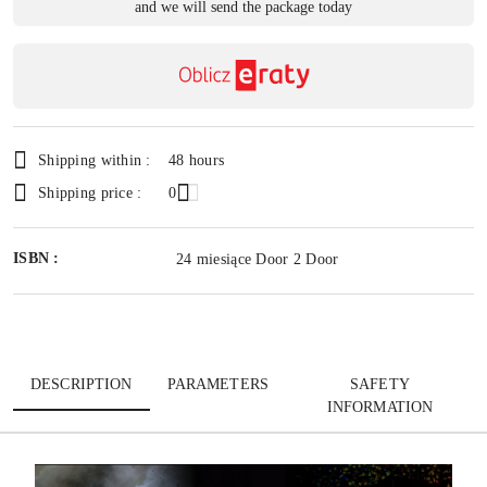
and we will send the package today
payment
Send
and
delivery
Shipping within :
48 hours
Shipping price :
0
ISBN :
24 miesiące Door 2 Door
DESCRIPTION
PARAMETERS
SAFETY
INFORMATION