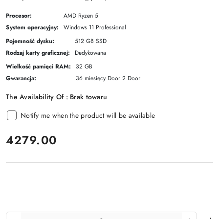
Procesor:
AMD Ryzen 5
System operacyjny:
Windows 11 Professional
Pojemność dysku:
512 GB SSD
Rodzaj karty graficznej:
Dedykowana
Wielkość pamięci RAM:
32 GB
Gwarancja:
36 miesięcy Door 2 Door
The Availability Of :
Brak towaru
Notify me when the product will be available
price:
4279.00
The