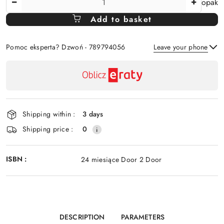
opak
Amount
Add to basket
Of
Pomoc eksperta? Dzwoń - 789794056
Leave your phone
Availability
payment
Send
and
delivery
Shipping within :
3 days
Shipping price :
0
ISBN :
24 miesiące Door 2 Door
DESCRIPTION
PARAMETERS