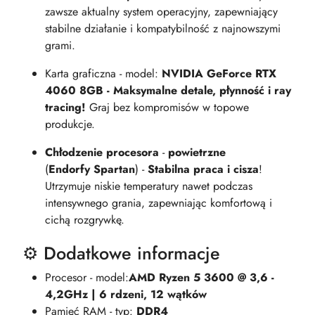
zawsze aktualny system operacyjny, zapewniający
stabilne działanie i kompatybilność z najnowszymi
grami.
Karta graficzna - model:
NVIDIA GeForce RTX
4060 8GB - Maksymalne detale, płynność i ray
tracing!
Graj bez kompromisów w topowe
produkcje.
Chłodzenie procesora
-
powietrzne
(
Endorfy Spartan
) -
Stabilna praca i cisza
!
Utrzymuje niskie temperatury nawet podczas
intensywnego grania, zapewniając komfortową i
cichą rozgrywkę.
⚙️ Dodatkowe informacje
Procesor - model:
AMD Ryzen 5 3600 @ 3,6 -
4,2GHz | 6 rdzeni, 12 wątków
Pamięć RAM - typ:
DDR4