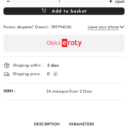
opak
Amount
Add to basket
Of
Pomoc eksperta? Dzwoń - 789794056
Leave your phone
Availability
payment
Send
and
delivery
Shipping within :
3 days
Shipping price :
0
ISBN :
24 miesiące Door 2 Door
DESCRIPTION
PARAMETERS