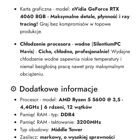
Karta graficzna - model:
nVidia GeForce RTX
4060 8GB - Maksymalne detale, płynność i ray
tracing!
Graj bez kompromisów w topowe
produkcje.
Chłodzenie procesora
-
wodne
(
SilentiumPC
Navis
) -
Cicho, chłodno, profesjonalnie!
Wydajne
chłodzenie wodne zapewnia niskie temperatury i
niemal bezgłośną pracę nawet przy maksymalnym
obciążeniu.
⚙️ Dodatkowe informacje
Procesor - model:
AMD Ryzen 5 5600 @ 3,5 -
4,4GHz | 6 rdzeni, 12 wątków
Pamięć RAM - typ:
DDR4
Pamięć RAM - taktowanie:
3200MHz
Typ obudowy:
Middle Tower
Zasilacz:
markowy, o wysokiej sprawności