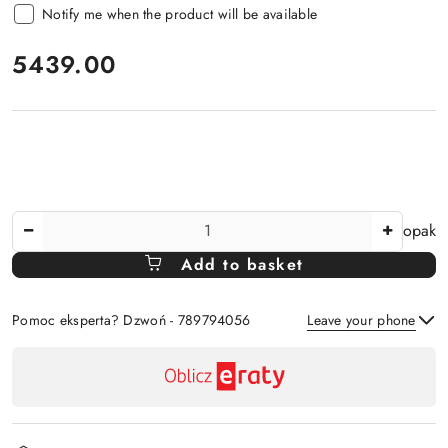
Notify me when the product will be available
price:
5439.00
The
opak
Amount
Add to basket
Of
Pomoc eksperta? Dzwoń - 789794056
Leave your phone
Availability
payment
Send
and
delivery