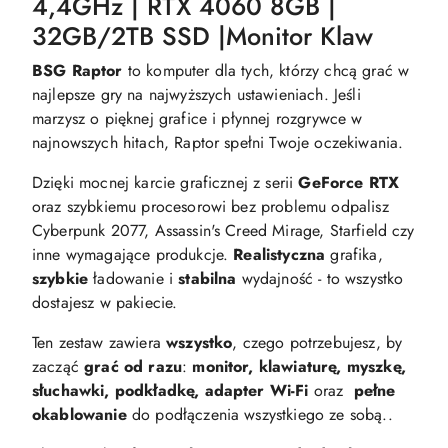
4,4GHz | RTX 4060 8GB |
32GB/2TB SSD |Monitor Klaw
BSG Raptor
to komputer dla tych, którzy chcą grać w
najlepsze gry na najwyższych ustawieniach. Jeśli
marzysz o pięknej grafice i płynnej rozgrywce w
najnowszych hitach, Raptor spełni Twoje oczekiwania.
Dzięki mocnej karcie graficznej z serii
GeForce RTX
oraz szybkiemu procesorowi bez problemu odpalisz
Cyberpunk 2077, Assassin's Creed Mirage, Starfield czy
inne wymagające produkcje.
Realistyczna
grafika,
szybkie
ładowanie i
stabilna
wydajność - to wszystko
dostajesz w pakiecie.
Ten zestaw zawiera
wszystko
, czego potrzebujesz, by
zacząć
grać od razu
:
monitor,
klawiaturę,
myszkę,
słuchawki,
podkładkę,
adapter Wi-Fi
oraz
pełne
okablowanie
do podłączenia wszystkiego ze sobą..