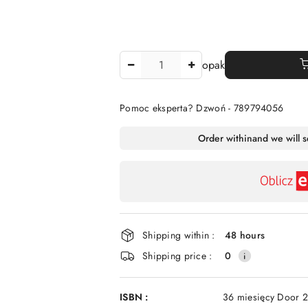
The
opak
Amount
Of
Pomoc eksperta? Dzwoń - 789794056
Availability
Order within
and we will 
payment
and
delivery
Shipping within :
48 hours
Shipping price :
0
ISBN :
36 miesięcy Door 