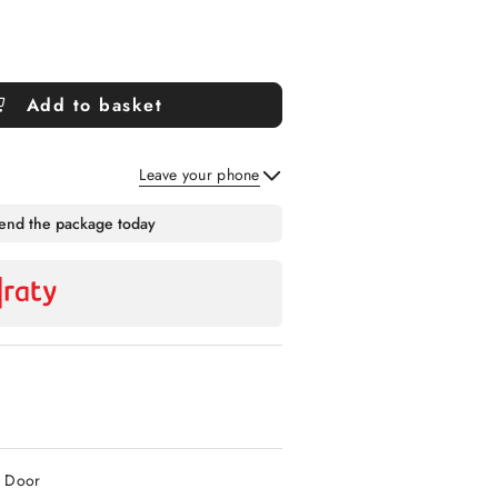
Add to basket
Leave your phone
Send
send the package today
2 Door