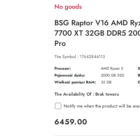
No goods
BSG Raptor V16 AMD Ry
7700 XT 32GB DDR5 20
Pro
The Symbol :
17642844113
Procesor:
AMD Ryzen 5
S
Pojemność dysku:
2000 GB SSD
R
Wielkość pamięci RAM:
32 GB
G
The Availability Of :
Brak towaru
Notify me when the product will be ava
price:
6459.00