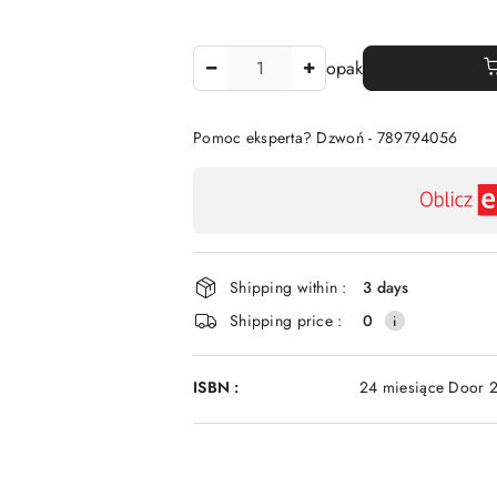
The
opak
Amount
Of
Pomoc eksperta? Dzwoń - 789794056
Availability
payment
and
delivery
Shipping within :
3 days
Shipping price :
0
ISBN :
24 miesiące Door 