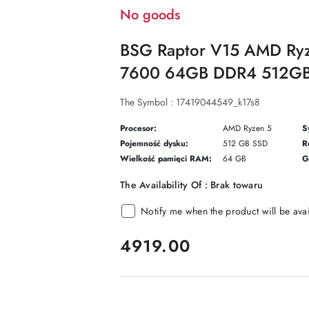
No goods
BSG Raptor V15 AMD Ry
7600 64GB DDR4 512GB 
The Symbol :
17419044549_k17s8
Procesor:
AMD Ryzen 5
S
Pojemność dysku:
512 GB SSD
R
Wielkość pamięci RAM:
64 GB
G
The Availability Of :
Brak towaru
Notify me when the product will be ava
price:
4919.00