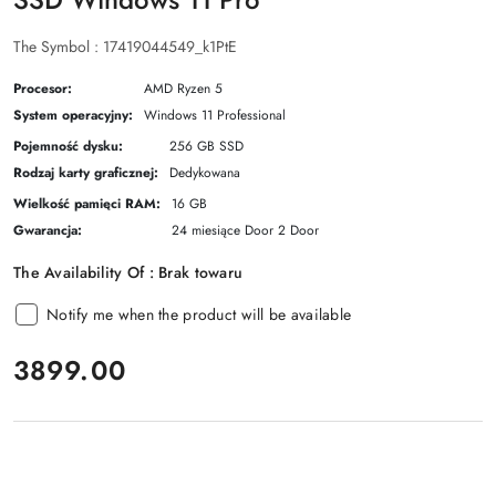
The Symbol :
17419044549_k1PtE
Procesor:
AMD Ryzen 5
System operacyjny:
Windows 11 Professional
Pojemność dysku:
256 GB SSD
Rodzaj karty graficznej:
Dedykowana
Wielkość pamięci RAM:
16 GB
Gwarancja:
24 miesiące Door 2 Door
The Availability Of :
Brak towaru
Notify me when the product will be available
price:
3899.00