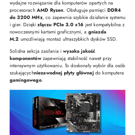
wydajne rozwiązanie dla komputerów opartych na
procesorach
AMD Ryzen
. Obsługuje pamięci
DDR4
do 3200 MHz
, co zapewnia szybkie działanie systemu
i gier. Dzięki
złączu PCIe 3.0 x16
jest kompatybilna z
nowoczesnymi kartami graficznymi, a
gniazda
M.2
umożliwiają montaż ultraszybkich dysków SSD.
Solidna sekcja zasilania i
wysoka jakość
komponentów
zapewniają stabilność nawet przy
intensywnym użytkowaniu. To doskonały wybór dla osób
szukających
niezawodnej płyty głównej
do komputera
gamingowego
.