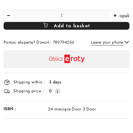
The
opak
Amount
Add to basket
Of
Pomoc eksperta? Dzwoń - 789794056
Leave your phone
Availability
payment
Send
and
delivery
Shipping within :
3 days
Shipping price :
0
ISBN :
24 miesiące Door 2 Door