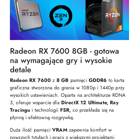
Radeon RX 7600 8GB - gotowa
na wymagające gry i wysokie
detale
Radeon RX 7600
z
8 GB
pamięci
GDDR6
to karta
graficzna stworzona do grania w 1080p i 1440p przy
wysokich ustawieniach. Oparta na architekturze RDNA
3, oferuje wsparcie dla
DirectX 12 Ultimate,
Ray
Tracingu
i technologii
FSR,
co przekłada się na
płynną i efektowną rozgrywkę.
Duża ilość pamięci
VRAM
zapewnia komfort w
nowszych tytułach i pracy z większymi projektami