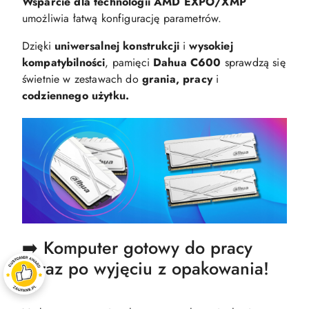
Wsparcie dla technologii AMD EXPO/XMP
umożliwia łatwą konfigurację parametrów.
Dzięki
uniwersalnej konstrukcji
i
wysokiej
kompatybilności
, pamięci
Dahua C600
sprawdzą się
świetnie w zestawach do
grania, pracy
i
codziennego użytku.
➡️ Komputer gotowy do pracy
zaraz po wyjęciu z opakowania!
⬅️