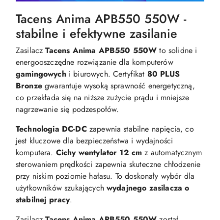
Tacens Anima APB550 550W -
stabilne i efektywne zasilanie
Zasilacz
Tacens Anima APB550 550W
to solidne i
energooszczędne rozwiązanie dla komputerów
gamingowych
i biurowych. Certyfikat
80 PLUS
Bronze
gwarantuje wysoką sprawność energetyczną,
co przekłada się na niższe zużycie prądu i mniejsze
nagrzewanie się podzespołów.
Technologia DC-DC
zapewnia stabilne napięcia, co
jest kluczowe dla bezpieczeństwa i wydajności
komputera.
Cichy wentylator 12 cm
z automatycznym
sterowaniem prędkości zapewnia skuteczne chłodzenie
przy niskim poziomie hałasu. To doskonały wybór dla
użytkowników szukających
wydajnego zasilacza o
stabilnej pracy
.
​Zasilacz
Tacens Anima APB550 550W
został