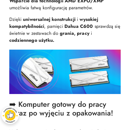
Wsparcie dla technologii AMD EXPO/XMP
umożliwia łatwą konfigurację parametrów.
Dzięki
uniwersalnej konstrukcji
i
wysokiej
kompatybilności
, pamięci
Dahua C600
sprawdzą się
świetnie w zestawach do
grania, pracy
i
codziennego użytku.
➡️ Komputer gotowy do pracy
zaraz po wyjęciu z opakowania!
⬅️