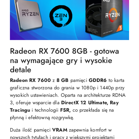
Radeon RX 7600 8GB - gotowa
na wymagające gry i wysokie
detale
Radeon RX 7600
z
8 GB
pamięci
GDDR6
to karta
graficzna stworzona do grania w 1080p i 1440p przy
wysokich ustawieniach. Oparta na architekturze RDNA
3, oferuje wsparcie dla
DirectX 12 Ultimate,
Ray
Tracingu
i technologii
FSR,
co przekłada się na
płynną i efektowną rozgrywkę.
Duża ilość pamięci
VRAM
zapewnia komfort w
nowszych tytułach i pracy z większymi projektami