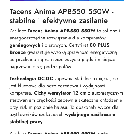
Tacens Anima APB550 550W -
stabilne i efektywne zasilanie
Zasilacz
Tacens Anima APB550 550W
to solidne i
energooszczędne rozwiązanie dla komputerów
gamingowych
i biurowych. Certyfikat
80 PLUS
Bronze
gwarantuje wysoką sprawność energetyczną,
co przekłada się na niższe zużycie prądu i mniejsze
nagrzewanie się podzespołów.
Technologia DC-DC
zapewnia stabilne napięcia, co
jest kluczowe dla bezpieczeństwa i wydajności
komputera.
Cichy wentylator 12 cm
z automatycznym
sterowaniem prędkości zapewnia skuteczne chłodzenie
przy niskim poziomie hałasu. To doskonały wybór dla
użytkowników szukających
wydajnego zasilacza o
stabilnej pracy
.
​Zasilacz
Tacens Anima APB550 550W
został