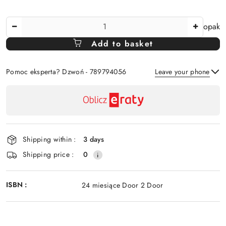
The
opak
Amount
Add to basket
Of
Pomoc eksperta? Dzwoń - 789794056
Leave your phone
Availability
payment
Send
and
delivery
Shipping within :
3 days
Shipping price :
0
ISBN :
24 miesiące Door 2 Door