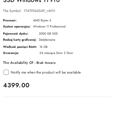
The Symbol :
17419044549_rrbYU
Procesor:
AMD Ryzen 5
System operacyjny:
Windows 11 Professional
Pojemność dysku:
2000 GB SSD
Rodzaj karty graficznej:
Dedykowana
Wielkość pamięci RAM:
16 GB
Gwarancja:
24 miesiące Door 2 Door
The Availability Of :
Brak towaru
Notify me when the product will be available
price:
4399.00