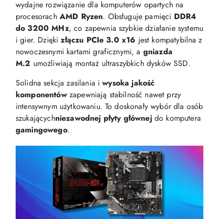
wydajne rozwiązanie dla komputerów opartych na
procesorach
AMD Ryzen
. Obsługuje pamięci
DDR4
do 3200 MHz
, co zapewnia szybkie działanie systemu
i gier. Dzięki
złączu PCIe 3.0 x16
jest kompatybilna z
nowoczesnymi kartami graficznymi, a
gniazda
M.2
umożliwiają montaż ultraszybkich dysków SSD.
Solidna sekcja zasilania i
wysoka jakość
komponentów
zapewniają stabilność nawet przy
intensywnym użytkowaniu. To doskonały wybór dla osób
szukających
niezawodnej płyty głównej
do komputera
gamingowego
.