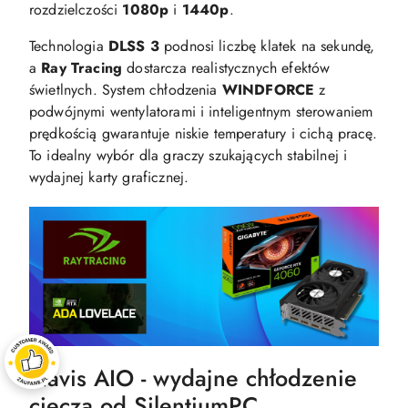
rozdzielczości
1080p
i
1440p
.
Technologia
DLSS 3
podnosi liczbę klatek na sekundę,
a
Ray Tracing
dostarcza realistycznych efektów
świetlnych. System chłodzenia
WINDFORCE
z
podwójnymi wentylatorami i inteligentnym sterowaniem
prędkością gwarantuje niskie temperatury i cichą pracę.
To idealny wybór dla graczy szukających stabilnej i
wydajnej karty graficznej.
Navis AIO - wydajne chłodzenie
cieczą od SilentiumPC