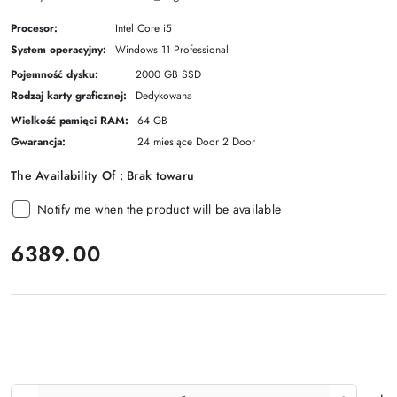
Procesor:
Intel Core i5
System operacyjny:
Windows 11 Professional
Pojemność dysku:
2000 GB SSD
Rodzaj karty graficznej:
Dedykowana
Wielkość pamięci RAM:
64 GB
Gwarancja:
24 miesiące Door 2 Door
The Availability Of :
Brak towaru
Notify me when the product will be available
price:
6389.00
The