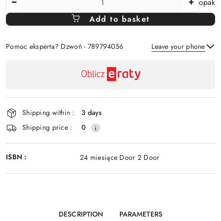
opak
Amount
Add to basket
Of
Pomoc eksperta? Dzwoń - 789794056
Leave your phone
Availability
payment
Send
and
delivery
Shipping within :
3 days
Shipping price :
0
ISBN :
24 miesiące Door 2 Door
DESCRIPTION
PARAMETERS