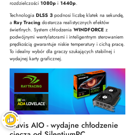
rozdzielczości
1080p
i
1440p
.
Technologia
DLSS 3
podnosi liczbę klatek na sekundę,
a
Ray Tracing
dostarcza realistycznych efektów
świetlnych. System chłodzenia
WINDFORCE
z
podwójnymi wentylatorami i inteligentnym sterowaniem
prędkością gwarantuje niskie temperatury i cichą pracę.
To idealny wybór dla graczy szukających stabilnej i
wydajnej karty graficznej.
Navis AIO - wydajne chłodzenie
cieczą od SilentiumPC