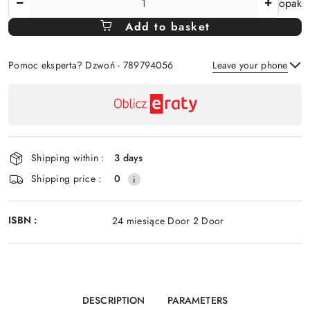
opak
Amount
Add to basket
Of
Pomoc eksperta? Dzwoń - 789794056
Leave your phone
Availability
payment
Send
and
delivery
Shipping within :
3 days
Shipping price :
0
ISBN :
24 miesiące Door 2 Door
DESCRIPTION
PARAMETERS