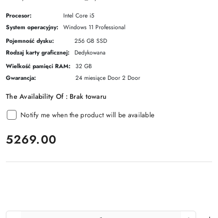
Procesor:
Intel Core i5
System operacyjny:
Windows 11 Professional
Pojemność dysku:
256 GB SSD
Rodzaj karty graficznej:
Dedykowana
Wielkość pamięci RAM:
32 GB
Gwarancja:
24 miesiące Door 2 Door
The Availability Of :
Brak towaru
Notify me when the product will be available
price:
5269.00
The