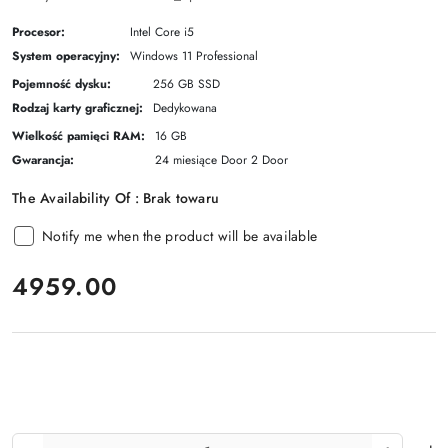
Procesor:
Intel Core i5
System operacyjny:
Windows 11 Professional
Pojemność dysku:
256 GB SSD
Rodzaj karty graficznej:
Dedykowana
Wielkość pamięci RAM:
16 GB
Gwarancja:
24 miesiące Door 2 Door
The Availability Of :
Brak towaru
Notify me when the product will be available
price:
4959.00
The