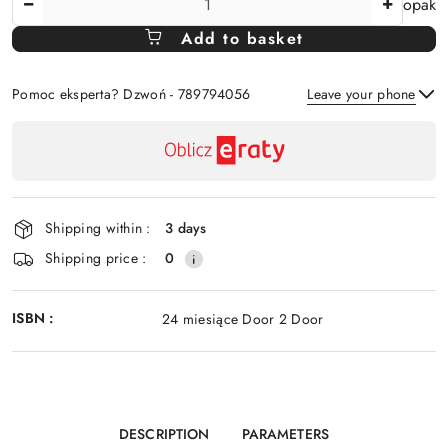
opak
Amount
Add to basket
Of
Pomoc eksperta? Dzwoń - 789794056
Leave your phone
Availability
payment
Send
and
delivery
Shipping within :
3 days
Shipping price :
0
ISBN :
24 miesiące Door 2 Door
DESCRIPTION
PARAMETERS