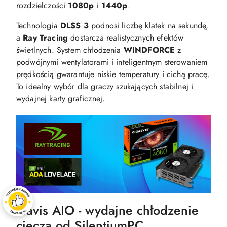
rozdzielczości
1080p
i
1440p
.
Technologia
DLSS 3
podnosi liczbę klatek na sekundę,
a
Ray Tracing
dostarcza realistycznych efektów
świetlnych. System chłodzenia
WINDFORCE
z
podwójnymi wentylatorami i inteligentnym sterowaniem
prędkością gwarantuje niskie temperatury i cichą pracę.
To idealny wybór dla graczy szukających stabilnej i
wydajnej karty graficznej.
Navis AIO - wydajne chłodzenie
cieczą od SilentiumPC