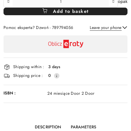
opak
Amount
Add to basket
Of
Pomoc eksperta? Dzwoń - 789794056
Leave your phone
Availability
payment
Send
and
delivery
Shipping within :
3 days
Shipping price :
0
ISBN :
24 miesiące Door 2 Door
DESCRIPTION
PARAMETERS