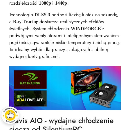
rozdzielczości
i
.
1080p
1440p
Technologia
podnosi liczbę klatek na sekundę,
DLSS 3
a
dostarcza realistycznych efektów
Ray Tracing
świetlnych. System chłodzenia
z
WINDFORCE
podwójnymi wentylatorami i inteligentnym sterowaniem
prędkością gwarantuje niskie temperatury i cichą pracę.
To idealny wybór dla graczy szukających stabilnej i
wydajnej karty graficznej.
Navis AIO - wydajne chłodzenie
cieczą od SilentiumPC