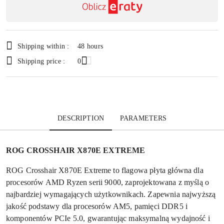
payment
Send
and
delivery
Shipping within :
48 hours
Shipping price :
0
DESCRIPTION
PARAMETERS
ROG CROSSHAIR X870E EXTREME
ROG Crosshair X870E Extreme to flagowa płyta główna dla
procesorów AMD Ryzen serii 9000, zaprojektowana z myślą o
najbardziej wymagających użytkownikach. Zapewnia najwyższą
jakość podstawy dla procesorów AM5, pamięci DDR5 i
komponentów PCIe 5.0, gwarantując maksymalną wydajność i