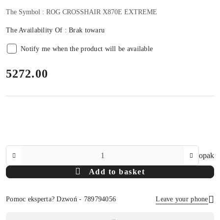
The Symbol :
ROG CROSSHAIR X870E EXTREME
The Availability Of :
Brak towaru
Notify me when the product will be available
price:
5272.00
The
opak
Amount
Add to basket
Of
Pomoc eksperta? Dzwoń - 789794056
Leave your phone
Availability