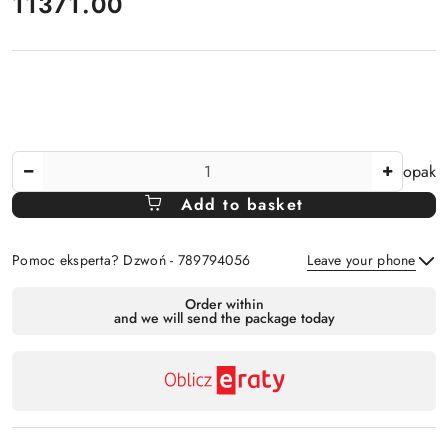
price:
11371.00
The
opak
Amount
Add to basket
Of
Pomoc eksperta? Dzwoń - 789794056
Leave your phone
Availability
Order within
and we will send the package today
payment
Send
and
delivery