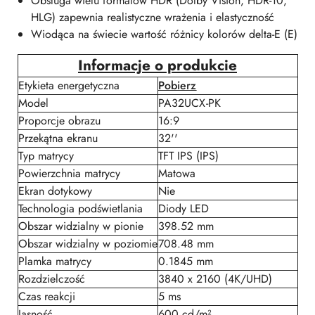
Obsługa wielu formatów HDR (Dolby Vision, HDR-10,
HLG) zapewnia realistyczne wrażenia i elastyczność
Wiodąca na świecie wartość różnicy kolorów delta-E (E)
Informacje o produkcie
Etykieta energetyczna
Pobierz
Model
PA32UCX-PK
Proporcje obrazu
16:9
Przekątna ekranu
32''
Typ matrycy
TFT IPS (IPS)
Powierzchnia matrycy
Matowa
Ekran dotykowy
Nie
Technologia podświetlania
Diody LED
Obszar widzialny w pionie
398.52 mm
Obszar widzialny w poziomie
708.48 mm
Plamka matrycy
0.1845 mm
Rozdzielczość
3840 x 2160 (4K/UHD)
Czas reakcji
5 ms
Jasność
600 cd/m²