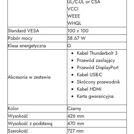
UL/C-UL or CSA
VCCI
WEEE
WHQL
Standard VESA
100 x 100
Pobór mocy
58.67 W
Klasa energetyczna
G
Kabel Thunderbolt 3
Przewód zasilający
Przewód DisplayPort
Kabel USB-C
Akcesoria w zestawie
Skrócony przewodnik
Kabel HDMI
Karta gwarancyjna
Kolor
Czarny
Wysokość
426 mm
Wysokość z podstawą
470 mm
Szerokość
727 mm