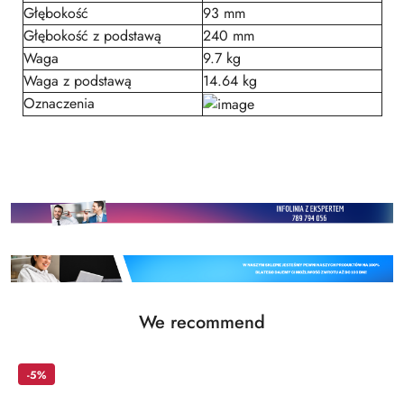
Głębokość
93 mm
Głębokość z podstawą
240 mm
Waga
9.7 kg
Waga z podstawą
14.64 kg
Oznaczenia
Status
We recommend
Skip the carousel of products
products:
-5%