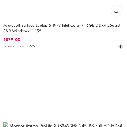
Microsoft Surface Laptop 5 1979 Intel Core i7 16GB DDR4 256GB
SSD Windows 11 15"
1879.00
Promotion
Lowest
Lowest price:
1979
price:
price
from
30
days
before
the
discount