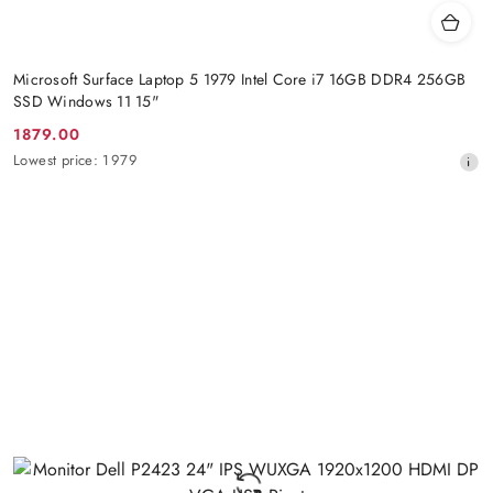
Microsoft Surface Laptop 5 1979 Intel Core i7 16GB DDR4 256GB
SSD Windows 11 15"
1879.00
Promotion
Lowest
Lowest price:
1979
price:
price
from
30
days
before
the
discount