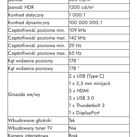
Jasność HDR
1200 cd/m²
Kontrast statyczny
1 000:1
Kontrast dynamiczny
100 000 000:1
Częstotliwość pozioma min.
109 kHz
Częstotliwość pozioma max.
142 kHz
Częstotliwość pionowa min.
29 Hz
Częstotliwość pionowa max.
65 Hz
Kąt widzenia poziomy
178 °
Kąt widzenia pionowy
178 °
2 x USB (Type C)
1 x 3,5 mm minijack
3 x HDMI
Gniazda we/wy
3 x USB 3.0
1 x Thunderbolt 3
1 x DisplayPort
Wbudowane głośniki
Tak
Wbudowany tuner TV
Nie
Kamera internetowa
Brak