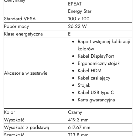
Certyfikaty
EPEAT
Energy Star
Standard VESA
100 x 100
Pobór mocy
26.22 W
Klasa energetyczna
E
Raport wstępnej kalibracji
kolorów
Kabel DisplayPort
Ergonomiczny stojak
Kabel HDMI
Akcesoria w zestawie
Kabel zasilający
Stojak
Kabel USB typu C
Karta gwarancyjna
Kolor
Czarny
Wysokość
419.3 mm
Wysokość z podstawą
617.67 mm
Szerokość
713.8 mm