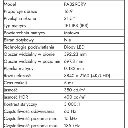
Model
PA329CRV
Proporcje obrazu
16:9
Przekątna ekranu
31.5''
Typ matrycy
TFT IPS (IPS)
Powierzchnia matrycy
Matowa
Ekran dotykowy
Nie
Technologia podświetlania
Diody LED
Obszar widzialny w pionie
392.23 mm
Obszar widzialny w poziomie
697.3 mm
Plamka matrycy
0.182 mm
Rozdzielczość
3840 x 2160 (4K/UHD)
Czas reakcji
5 ms
Jasność
350 cd/m²
Jasność HDR
400 cd/m²
Kontrast statyczny
3 000:1
Częstotliwość odświeżania
60 Hz
Częstotliwość pozioma min.
15 kHz
Częstotliwość pozioma max.
135 kHz