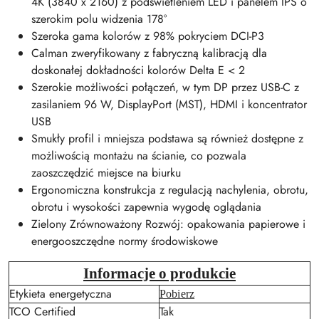
4K (3840 x 2160) z podświetleniem LED i panelem IPS o
szerokim polu widzenia 178°
Szeroka gama kolorów z 98% pokryciem DCI-P3
Calman zweryfikowany z fabryczną kalibracją dla
doskonałej dokładności kolorów Delta E < 2
Szerokie możliwości połączeń, w tym DP przez USB-C z
zasilaniem 96 W, DisplayPort (MST), HDMI i koncentrator
USB
Smukły profil i mniejsza podstawa są również dostępne z
możliwością montażu na ścianie, co pozwala
zaoszczędzić miejsce na biurku
Ergonomiczna konstrukcja z regulacją nachylenia, obrotu,
obrotu i wysokości zapewnia wygodę oglądania
Zielony Zrównoważony Rozwój: opakowania papierowe i
energooszczędne normy środowiskowe
Informacje o produkcie
Etykieta energetyczna
Pobierz
TCO Certified
Tak