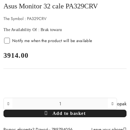
Asus Monitor 32 cale PA329CRV
The Symbol :
PA329CRV
The Availability Of :
Brak towaru
Notify me when the product will be available
price:
3914.00
The
opak
Amount
Add to basket
Of
Pomoc eksperta? Dzwoń - 789794056
Leave your phone