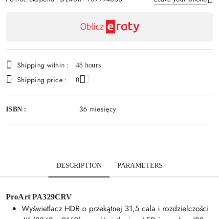
Availability
payment
Send
and
delivery
Shipping within :
48 hours
Shipping price :
0
36 miesięcy
ISBN :
DESCRIPTION
PARAMETERS
ProArt PA329CRV
Wyświetlacz HDR o przekątnej 31,5 cala i rozdzielczości