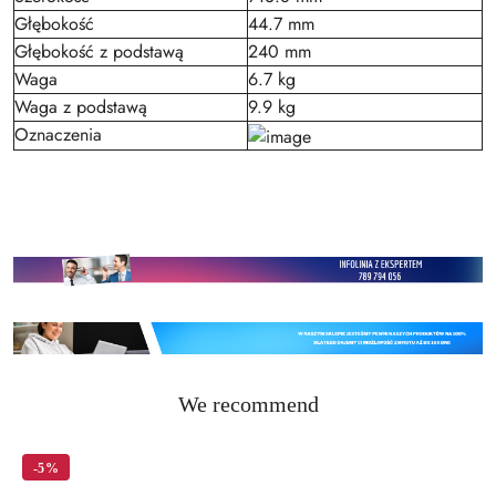
Głębokość
44.7 mm
Głębokość z podstawą
240 mm
Waga
6.7 kg
Waga z podstawą
9.9 kg
Oznaczenia
Status
We recommend
Skip the carousel of products
products:
-5%