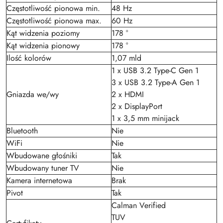
Częstotliwość pionowa min.
48 Hz
Częstotliwość pionowa max.
60 Hz
Kąt widzenia poziomy
178 °
Kąt widzenia pionowy
178 °
Ilość kolorów
1,07 mld
1 x USB 3.2 Type-C Gen 1
3 x USB 3.2 Type-A Gen 1
Gniazda we/wy
2 x HDMI
2 x DisplayPort
1 x 3,5 mm minijack
Bluetooth
Nie
WiFi
Nie
Wbudowane głośniki
Tak
Wbudowany tuner TV
Nie
Kamera internetowa
Brak
Pivot
Tak
Calman Verified
TUV