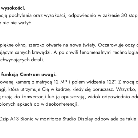
 wysokości.
cję pochylenia oraz wysokości, odpowiednio w zakresie 30 stop
ę nic nie ważyć.
zepiękne okno, szeroko otwarte na nowe światy. Oczarowuje oczy
jącym samych krawędzi. A po chwili fenomenalnymi technologiami
chwycających detali.
 funkcją Centrum uwagi.
owaną kamerę z matrycą 12 MP i polem widzenia 122°. Z mocą c
i, która utrzymuje Cię w kadrze, kiedy się poruszasz. Wszystko
ołączają do konwersacji lub ją opuszczają, widok odpowiednio odda
lubionych apkach do wideokonferencji.
ip A13 Bionic w monitorze Studio Display odpowiada za takie 