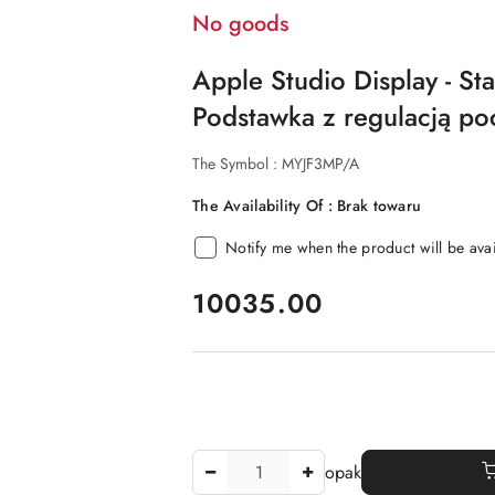
No goods
Apple Studio Display - St
Podstawka z regulacją po
The Symbol :
MYJF3MP/A
The Availability Of :
Brak towaru
Notify me when the product will be ava
price:
10035.00
The
opak
Amount