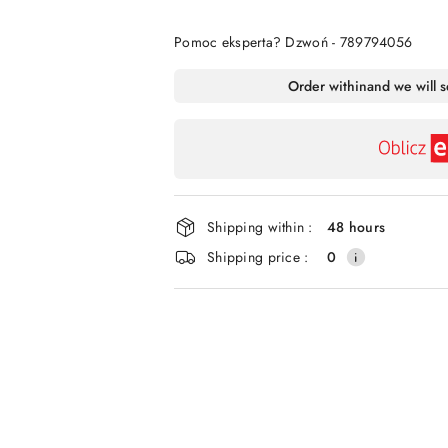
Of
Pomoc eksperta? Dzwoń - 789794056
Availability
Order within
and we will 
payment
and
delivery
Shipping within :
48 hours
Shipping price :
0