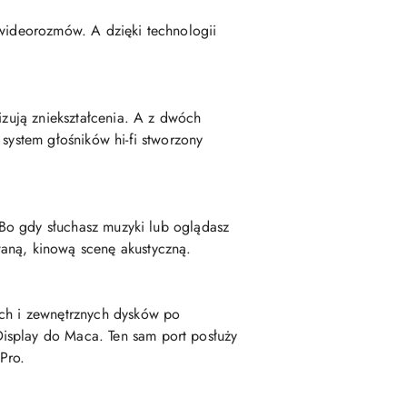
 wideorozmów. A dzięki technologii
izują zniekształcenia. A z dwóch
system głośników hi-fi stworzony
. Bo gdy słuchasz muzyki lub oglądasz
waną, kinową scenę akustyczną.
ych i zewnętrznych dysków po
isplay do Maca. Ten sam port posłuży
Pro.