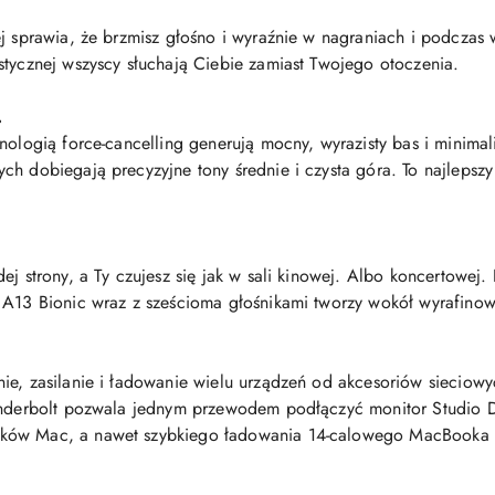
ej sprawia, że brzmisz głośno i wyraźnie w nagraniach i podczas
stycznej wszyscy słuchają Ciebie zamiast Twojego otoczenia.
.
nologią force-cancelling generują mocny, wyrazisty bas i minimal
h dobiegają precyzyjne tony średnie i czysta góra. To najlepszy 
ej strony, a Ty czujesz się jak w sali kinowej. Albo koncertowej
 A13 Bionic wraz z sześcioma głośnikami tworzy wokół wyrafino
ie, zasilanie i ładowanie wielu urządzeń od akcesoriów sieciow
hunderbolt pozwala jednym przewodem podłączyć monitor Studio D
oków Mac, a nawet szybkiego ładowania 14-calowego MacBooka 